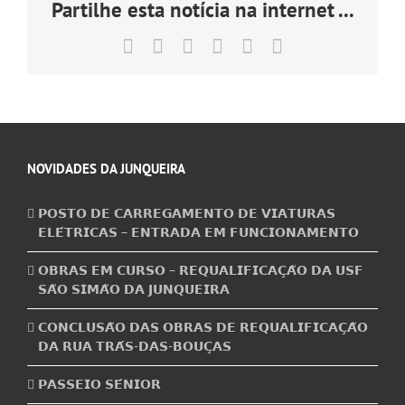
Partilhe esta notícia na internet ...
Facebook
X
LinkedIn
Tumblr
Pinterest
Email
(necessário
mas
não
publicado)
NOVIDADES DA JUNQUEIRA
𝗣𝗢𝗦𝗧𝗢 𝗗𝗘 𝗖𝗔𝗥𝗥𝗘𝗚𝗔𝗠𝗘𝗡𝗧𝗢 𝗗𝗘 𝗩𝗜𝗔𝗧𝗨𝗥𝗔𝗦
𝗘𝗟𝗘́𝗧𝗥𝗜𝗖𝗔𝗦 – 𝗘𝗡𝗧𝗥𝗔𝗗𝗔 𝗘𝗠 𝗙𝗨𝗡𝗖𝗜𝗢𝗡𝗔𝗠𝗘𝗡𝗧𝗢
𝗢𝗕𝗥𝗔𝗦 𝗘𝗠 𝗖𝗨𝗥𝗦𝗢 – 𝗥𝗘𝗤𝗨𝗔𝗟𝗜𝗙𝗜𝗖𝗔𝗖̧𝗔̃𝗢 𝗗𝗔 𝗨𝗦𝗙
𝗦𝗔̃𝗢 𝗦𝗜𝗠𝗔̃𝗢 𝗗𝗔 𝗝𝗨𝗡𝗤𝗨𝗘𝗜𝗥𝗔
𝗖𝗢𝗡𝗖𝗟𝗨𝗦𝗔̃𝗢 𝗗𝗔𝗦 𝗢𝗕𝗥𝗔𝗦 𝗗𝗘 𝗥𝗘𝗤𝗨𝗔𝗟𝗜𝗙𝗜𝗖𝗔𝗖̧𝗔̃𝗢
𝗗𝗔 𝗥𝗨𝗔 𝗧𝗥𝗔́𝗦-𝗗𝗔𝗦-𝗕𝗢𝗨𝗖̧𝗔𝗦
𝗣𝗔𝗦𝗦𝗘𝗜𝗢 𝗦𝗘́𝗡𝗜𝗢𝗥