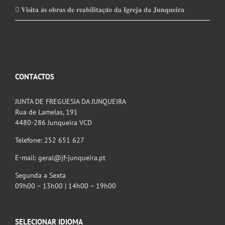
𝐕𝐢𝐬𝐢𝐭𝐚 𝐚̀𝐬 𝐨𝐛𝐫𝐚𝐬 𝐝𝐞 𝐫𝐞𝐚𝐛𝐢𝐥𝐢𝐭𝐚𝐜̧𝐚̃𝐨 𝐝𝐚 𝐈𝐠𝐫𝐞𝐣𝐚 𝐝𝐚 𝐉𝐮𝐧𝐪𝐮𝐞𝐢𝐫𝐚
CONTACTOS
JUNTA DE FREGUESIA DA JUNQUEIRA
Rua de Lamelas, 191
4480-286 Junqueira VCD
Telefone: 252 651 627
E-mail: geral@jf-junqueira.pt
Segunda a Sexta
09h00 – 13h00 | 14h00 – 19h00
SELECIONAR IDIOMA