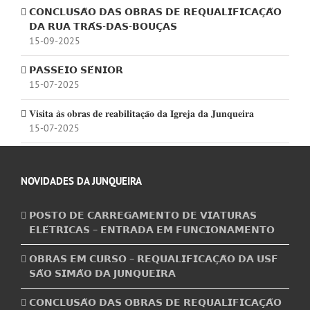
𝗖𝗢𝗡𝗖𝗟𝗨𝗦𝗔̃𝗢 𝗗𝗔𝗦 𝗢𝗕𝗥𝗔𝗦 𝗗𝗘 𝗥𝗘𝗤𝗨𝗔𝗟𝗜𝗙𝗜𝗖𝗔𝗖̧𝗔̃𝗢
𝗗𝗔 𝗥𝗨𝗔 𝗧𝗥𝗔́𝗦-𝗗𝗔𝗦-𝗕𝗢𝗨𝗖̧𝗔𝗦
15-09-2025
𝗣𝗔𝗦𝗦𝗘𝗜𝗢 𝗦𝗘́𝗡𝗜𝗢𝗥
15-07-2025
𝐕𝐢𝐬𝐢𝐭𝐚 𝐚̀𝐬 𝐨𝐛𝐫𝐚𝐬 𝐝𝐞 𝐫𝐞𝐚𝐛𝐢𝐥𝐢𝐭𝐚𝐜̧𝐚̃𝐨 𝐝𝐚 𝐈𝐠𝐫𝐞𝐣𝐚 𝐝𝐚 𝐉𝐮𝐧𝐪𝐮𝐞𝐢𝐫𝐚
15-07-2025
NOVIDADES DA JUNQUEIRA
𝗣𝗢𝗦𝗧𝗢 𝗗𝗘 𝗖𝗔𝗥𝗥𝗘𝗚𝗔𝗠𝗘𝗡𝗧𝗢 𝗗𝗘 𝗩𝗜𝗔𝗧𝗨𝗥𝗔𝗦
𝗘𝗟𝗘́𝗧𝗥𝗜𝗖𝗔𝗦 – 𝗘𝗡𝗧𝗥𝗔𝗗𝗔 𝗘𝗠 𝗙𝗨𝗡𝗖𝗜𝗢𝗡𝗔𝗠𝗘𝗡𝗧𝗢
𝗢𝗕𝗥𝗔𝗦 𝗘𝗠 𝗖𝗨𝗥𝗦𝗢 – 𝗥𝗘𝗤𝗨𝗔𝗟𝗜𝗙𝗜𝗖𝗔𝗖̧𝗔̃𝗢 𝗗𝗔 𝗨𝗦𝗙
𝗦𝗔̃𝗢 𝗦𝗜𝗠𝗔̃𝗢 𝗗𝗔 𝗝𝗨𝗡𝗤𝗨𝗘𝗜𝗥𝗔
𝗖𝗢𝗡𝗖𝗟𝗨𝗦𝗔̃𝗢 𝗗𝗔𝗦 𝗢𝗕𝗥𝗔𝗦 𝗗𝗘 𝗥𝗘𝗤𝗨𝗔𝗟𝗜𝗙𝗜𝗖𝗔𝗖̧𝗔̃𝗢