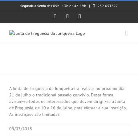
Skip
Segunda a Sexta
das 09h–13h e 14h-19h |
252 651627
to
content
Facebook
Instagram
YouTube
Passeio Sénior
View
Larger
A Junta de Freguesia da Junqueira irá realizar no próximo dia
Image
21 de julho o tradicional passeio convívio. Desta forma,
avisam-se todos os interessados que devem dirigir-se à Junta
de Freguesia, de 10 a 16 de julho, para efetuar a sua inscrição.
As inscrições são limitadas.
09/07/2018