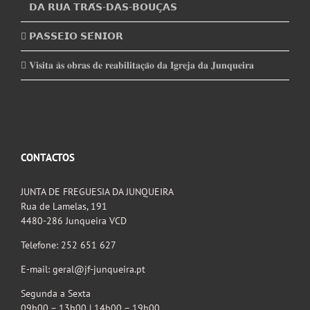
𝗗𝗔 𝗥𝗨𝗔 𝗧𝗥𝗔́𝗦-𝗗𝗔𝗦-𝗕𝗢𝗨𝗖̧𝗔𝗦
𝗣𝗔𝗦𝗦𝗘𝗜𝗢 𝗦𝗘́𝗡𝗜𝗢𝗥
𝐕𝐢𝐬𝐢𝐭𝐚 𝐚̀𝐬 𝐨𝐛𝐫𝐚𝐬 𝐝𝐞 𝐫𝐞𝐚𝐛𝐢𝐥𝐢𝐭𝐚𝐜̧𝐚̃𝐨 𝐝𝐚 𝐈𝐠𝐫𝐞𝐣𝐚 𝐝𝐚 𝐉𝐮𝐧𝐪𝐮𝐞𝐢𝐫𝐚
CONTACTOS
JUNTA DE FREGUESIA DA JUNQUEIRA
Rua de Lamelas, 191
4480-286 Junqueira VCD
Telefone: 252 651 627
E-mail: geral@jf-junqueira.pt
Segunda a Sexta
09h00 – 13h00 | 14h00 – 19h00