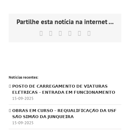
Partilhe esta notícia na internet ...
Facebook
X
LinkedIn
Tumblr
Pinterest
Email
(necessário
mas
não
publicado)
Notícias recentes:
𝗣𝗢𝗦𝗧𝗢 𝗗𝗘 𝗖𝗔𝗥𝗥𝗘𝗚𝗔𝗠𝗘𝗡𝗧𝗢 𝗗𝗘 𝗩𝗜𝗔𝗧𝗨𝗥𝗔𝗦
𝗘𝗟𝗘́𝗧𝗥𝗜𝗖𝗔𝗦 – 𝗘𝗡𝗧𝗥𝗔𝗗𝗔 𝗘𝗠 𝗙𝗨𝗡𝗖𝗜𝗢𝗡𝗔𝗠𝗘𝗡𝗧𝗢
15-09-2025
𝗢𝗕𝗥𝗔𝗦 𝗘𝗠 𝗖𝗨𝗥𝗦𝗢 – 𝗥𝗘𝗤𝗨𝗔𝗟𝗜𝗙𝗜𝗖𝗔𝗖̧𝗔̃𝗢 𝗗𝗔 𝗨𝗦𝗙
𝗦𝗔̃𝗢 𝗦𝗜𝗠𝗔̃𝗢 𝗗𝗔 𝗝𝗨𝗡𝗤𝗨𝗘𝗜𝗥𝗔
15-09-2025