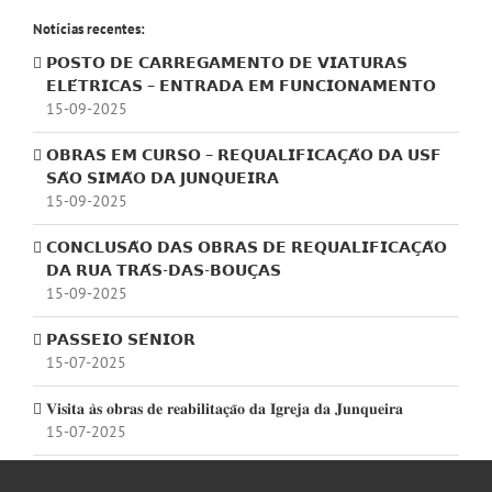
Notícias recentes:
𝗣𝗢𝗦𝗧𝗢 𝗗𝗘 𝗖𝗔𝗥𝗥𝗘𝗚𝗔𝗠𝗘𝗡𝗧𝗢 𝗗𝗘 𝗩𝗜𝗔𝗧𝗨𝗥𝗔𝗦
𝗘𝗟𝗘́𝗧𝗥𝗜𝗖𝗔𝗦 – 𝗘𝗡𝗧𝗥𝗔𝗗𝗔 𝗘𝗠 𝗙𝗨𝗡𝗖𝗜𝗢𝗡𝗔𝗠𝗘𝗡𝗧𝗢
15-09-2025
𝗢𝗕𝗥𝗔𝗦 𝗘𝗠 𝗖𝗨𝗥𝗦𝗢 – 𝗥𝗘𝗤𝗨𝗔𝗟𝗜𝗙𝗜𝗖𝗔𝗖̧𝗔̃𝗢 𝗗𝗔 𝗨𝗦𝗙
𝗦𝗔̃𝗢 𝗦𝗜𝗠𝗔̃𝗢 𝗗𝗔 𝗝𝗨𝗡𝗤𝗨𝗘𝗜𝗥𝗔
15-09-2025
𝗖𝗢𝗡𝗖𝗟𝗨𝗦𝗔̃𝗢 𝗗𝗔𝗦 𝗢𝗕𝗥𝗔𝗦 𝗗𝗘 𝗥𝗘𝗤𝗨𝗔𝗟𝗜𝗙𝗜𝗖𝗔𝗖̧𝗔̃𝗢
𝗗𝗔 𝗥𝗨𝗔 𝗧𝗥𝗔́𝗦-𝗗𝗔𝗦-𝗕𝗢𝗨𝗖̧𝗔𝗦
15-09-2025
𝗣𝗔𝗦𝗦𝗘𝗜𝗢 𝗦𝗘́𝗡𝗜𝗢𝗥
15-07-2025
𝐕𝐢𝐬𝐢𝐭𝐚 𝐚̀𝐬 𝐨𝐛𝐫𝐚𝐬 𝐝𝐞 𝐫𝐞𝐚𝐛𝐢𝐥𝐢𝐭𝐚𝐜̧𝐚̃𝐨 𝐝𝐚 𝐈𝐠𝐫𝐞𝐣𝐚 𝐝𝐚 𝐉𝐮𝐧𝐪𝐮𝐞𝐢𝐫𝐚
15-07-2025