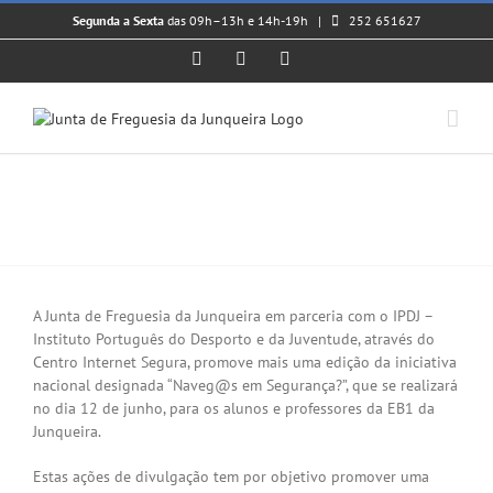
Skip
Segunda a Sexta
das 09h–13h e 14h-19h |
252 651627
to
content
Facebook
Instagram
YouTube
Naveg@s em Segurança? –
Sessões de Sensibilização
View
Larger
A Junta de Freguesia da Junqueira em parceria com o IPDJ –
Image
Instituto Português do Desporto e da Juventude, através do
Centro Internet Segura, promove mais uma edição da iniciativa
nacional designada “Naveg@s em Segurança?”, que se realizará
no dia 12 de junho, para os alunos e professores da EB1 da
Junqueira.
Estas ações de divulgação tem por objetivo promover uma