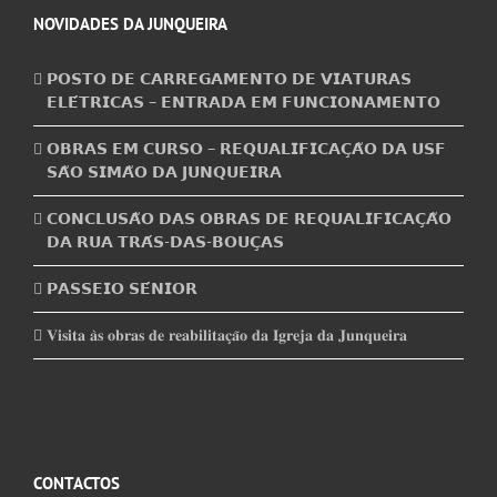
NOVIDADES DA JUNQUEIRA
𝗣𝗢𝗦𝗧𝗢 𝗗𝗘 𝗖𝗔𝗥𝗥𝗘𝗚𝗔𝗠𝗘𝗡𝗧𝗢 𝗗𝗘 𝗩𝗜𝗔𝗧𝗨𝗥𝗔𝗦
𝗘𝗟𝗘́𝗧𝗥𝗜𝗖𝗔𝗦 – 𝗘𝗡𝗧𝗥𝗔𝗗𝗔 𝗘𝗠 𝗙𝗨𝗡𝗖𝗜𝗢𝗡𝗔𝗠𝗘𝗡𝗧𝗢
𝗢𝗕𝗥𝗔𝗦 𝗘𝗠 𝗖𝗨𝗥𝗦𝗢 – 𝗥𝗘𝗤𝗨𝗔𝗟𝗜𝗙𝗜𝗖𝗔𝗖̧𝗔̃𝗢 𝗗𝗔 𝗨𝗦𝗙
𝗦𝗔̃𝗢 𝗦𝗜𝗠𝗔̃𝗢 𝗗𝗔 𝗝𝗨𝗡𝗤𝗨𝗘𝗜𝗥𝗔
𝗖𝗢𝗡𝗖𝗟𝗨𝗦𝗔̃𝗢 𝗗𝗔𝗦 𝗢𝗕𝗥𝗔𝗦 𝗗𝗘 𝗥𝗘𝗤𝗨𝗔𝗟𝗜𝗙𝗜𝗖𝗔𝗖̧𝗔̃𝗢
𝗗𝗔 𝗥𝗨𝗔 𝗧𝗥𝗔́𝗦-𝗗𝗔𝗦-𝗕𝗢𝗨𝗖̧𝗔𝗦
𝗣𝗔𝗦𝗦𝗘𝗜𝗢 𝗦𝗘́𝗡𝗜𝗢𝗥
𝐕𝐢𝐬𝐢𝐭𝐚 𝐚̀𝐬 𝐨𝐛𝐫𝐚𝐬 𝐝𝐞 𝐫𝐞𝐚𝐛𝐢𝐥𝐢𝐭𝐚𝐜̧𝐚̃𝐨 𝐝𝐚 𝐈𝐠𝐫𝐞𝐣𝐚 𝐝𝐚 𝐉𝐮𝐧𝐪𝐮𝐞𝐢𝐫𝐚
CONTACTOS