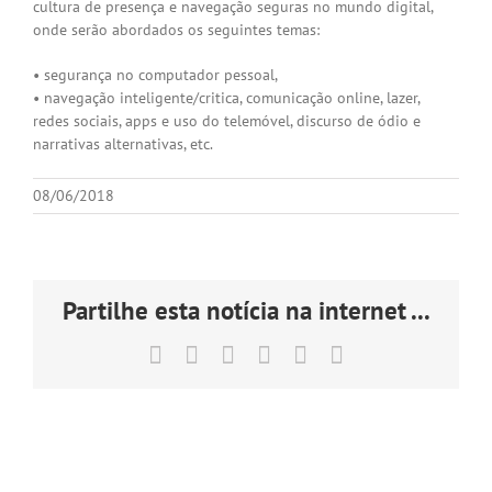
cultura de presença e navegação seguras no mundo digital,
onde serão abordados os seguintes temas:
• segurança no computador pessoal,
• navegação inteligente/critica, comunicação online, lazer,
redes sociais, apps e uso do telemóvel, discurso de ódio e
narrativas alternativas, etc.
08/06/2018
Partilhe esta notícia na internet ...
Facebook
X
LinkedIn
Tumblr
Pinterest
Email
(necessário
mas
não
publicado)