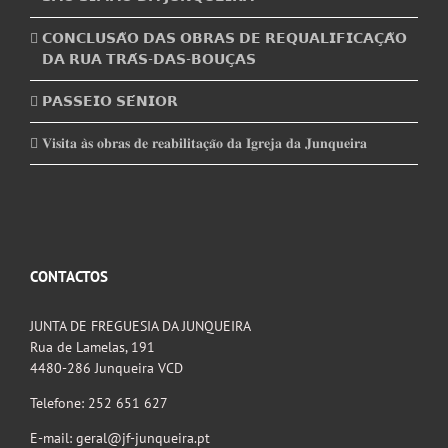
𝗖𝗢𝗡𝗖𝗟𝗨𝗦𝗔̃𝗢 𝗗𝗔𝗦 𝗢𝗕𝗥𝗔𝗦 𝗗𝗘 𝗥𝗘𝗤𝗨𝗔𝗟𝗜𝗙𝗜𝗖𝗔𝗖̧𝗔̃𝗢
𝗗𝗔 𝗥𝗨𝗔 𝗧𝗥𝗔́𝗦-𝗗𝗔𝗦-𝗕𝗢𝗨𝗖̧𝗔𝗦
𝗣𝗔𝗦𝗦𝗘𝗜𝗢 𝗦𝗘́𝗡𝗜𝗢𝗥
𝐕𝐢𝐬𝐢𝐭𝐚 𝐚̀𝐬 𝐨𝐛𝐫𝐚𝐬 𝐝𝐞 𝐫𝐞𝐚𝐛𝐢𝐥𝐢𝐭𝐚𝐜̧𝐚̃𝐨 𝐝𝐚 𝐈𝐠𝐫𝐞𝐣𝐚 𝐝𝐚 𝐉𝐮𝐧𝐪𝐮𝐞𝐢𝐫𝐚
CONTACTOS
JUNTA DE FREGUESIA DA JUNQUEIRA
Rua de Lamelas, 191
4480-286 Junqueira VCD
Telefone: 252 651 627
E-mail: geral@jf-junqueira.pt