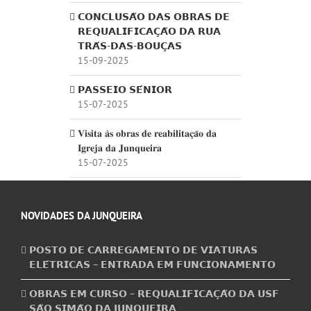
𝗖𝗢𝗡𝗖𝗟𝗨𝗦𝗔̃𝗢 𝗗𝗔𝗦 𝗢𝗕𝗥𝗔𝗦 𝗗𝗘
𝗥𝗘𝗤𝗨𝗔𝗟𝗜𝗙𝗜𝗖𝗔𝗖̧𝗔̃𝗢 𝗗𝗔 𝗥𝗨𝗔
𝗧𝗥𝗔́𝗦-𝗗𝗔𝗦-𝗕𝗢𝗨𝗖̧𝗔𝗦
15-09-2025
𝗣𝗔𝗦𝗦𝗘𝗜𝗢 𝗦𝗘́𝗡𝗜𝗢𝗥
15-07-2025
𝐕𝐢𝐬𝐢𝐭𝐚 𝐚̀𝐬 𝐨𝐛𝐫𝐚𝐬 𝐝𝐞 𝐫𝐞𝐚𝐛𝐢𝐥𝐢𝐭𝐚𝐜̧𝐚̃𝐨 𝐝𝐚
𝐈𝐠𝐫𝐞𝐣𝐚 𝐝𝐚 𝐉𝐮𝐧𝐪𝐮𝐞𝐢𝐫𝐚
15-07-2025
NOVIDADES DA JUNQUEIRA
𝗣𝗢𝗦𝗧𝗢 𝗗𝗘 𝗖𝗔𝗥𝗥𝗘𝗚𝗔𝗠𝗘𝗡𝗧𝗢 𝗗𝗘 𝗩𝗜𝗔𝗧𝗨𝗥𝗔𝗦
𝗘𝗟𝗘́𝗧𝗥𝗜𝗖𝗔𝗦 – 𝗘𝗡𝗧𝗥𝗔𝗗𝗔 𝗘𝗠 𝗙𝗨𝗡𝗖𝗜𝗢𝗡𝗔𝗠𝗘𝗡𝗧𝗢
𝗢𝗕𝗥𝗔𝗦 𝗘𝗠 𝗖𝗨𝗥𝗦𝗢 – 𝗥𝗘𝗤𝗨𝗔𝗟𝗜𝗙𝗜𝗖𝗔𝗖̧𝗔̃𝗢 𝗗𝗔 𝗨𝗦𝗙
𝗦𝗔̃𝗢 𝗦𝗜𝗠𝗔̃𝗢 𝗗𝗔 𝗝𝗨𝗡𝗤𝗨𝗘𝗜𝗥𝗔