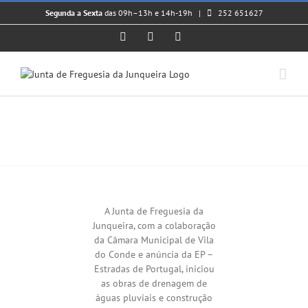
Skip
Segunda a Sexta
das 09h–13h e 14h-19h |
252 651627
to
content
Facebook
Instagram
YouTube
Melhoria das condições de
segurança na zona do Cruzeiro
View
Larger
Image
A Junta de Freguesia da
Junqueira, com a colaboração
da Câmara Municipal de Vila
do Conde e anúncia da EP –
Estradas de Portugal, iniciou
as obras de drenagem de
águas pluviais e construção