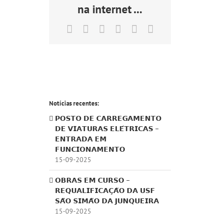
na internet ...
Facebook
X
LinkedIn
Tumblr
Pinterest
Email
(necessário
mas
não
publicado)
Notícias recentes:
𝗣𝗢𝗦𝗧𝗢 𝗗𝗘 𝗖𝗔𝗥𝗥𝗘𝗚𝗔𝗠𝗘𝗡𝗧𝗢
𝗗𝗘 𝗩𝗜𝗔𝗧𝗨𝗥𝗔𝗦 𝗘𝗟𝗘́𝗧𝗥𝗜𝗖𝗔𝗦 –
𝗘𝗡𝗧𝗥𝗔𝗗𝗔 𝗘𝗠
𝗙𝗨𝗡𝗖𝗜𝗢𝗡𝗔𝗠𝗘𝗡𝗧𝗢
15-09-2025
𝗢𝗕𝗥𝗔𝗦 𝗘𝗠 𝗖𝗨𝗥𝗦𝗢 –
𝗥𝗘𝗤𝗨𝗔𝗟𝗜𝗙𝗜𝗖𝗔𝗖̧𝗔̃𝗢 𝗗𝗔 𝗨𝗦𝗙
𝗦𝗔̃𝗢 𝗦𝗜𝗠𝗔̃𝗢 𝗗𝗔 𝗝𝗨𝗡𝗤𝗨𝗘𝗜𝗥𝗔
15-09-2025