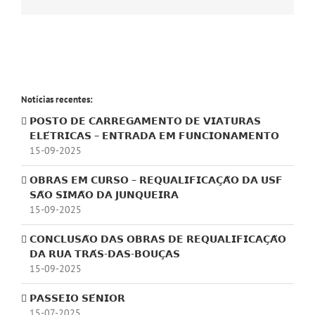
(necessário
mas
não
publicado)
Notícias recentes:
𝗣𝗢𝗦𝗧𝗢 𝗗𝗘 𝗖𝗔𝗥𝗥𝗘𝗚𝗔𝗠𝗘𝗡𝗧𝗢 𝗗𝗘 𝗩𝗜𝗔𝗧𝗨𝗥𝗔𝗦
𝗘𝗟𝗘́𝗧𝗥𝗜𝗖𝗔𝗦 – 𝗘𝗡𝗧𝗥𝗔𝗗𝗔 𝗘𝗠 𝗙𝗨𝗡𝗖𝗜𝗢𝗡𝗔𝗠𝗘𝗡𝗧𝗢
15-09-2025
𝗢𝗕𝗥𝗔𝗦 𝗘𝗠 𝗖𝗨𝗥𝗦𝗢 – 𝗥𝗘𝗤𝗨𝗔𝗟𝗜𝗙𝗜𝗖𝗔𝗖̧𝗔̃𝗢 𝗗𝗔 𝗨𝗦𝗙
𝗦𝗔̃𝗢 𝗦𝗜𝗠𝗔̃𝗢 𝗗𝗔 𝗝𝗨𝗡𝗤𝗨𝗘𝗜𝗥𝗔
15-09-2025
𝗖𝗢𝗡𝗖𝗟𝗨𝗦𝗔̃𝗢 𝗗𝗔𝗦 𝗢𝗕𝗥𝗔𝗦 𝗗𝗘 𝗥𝗘𝗤𝗨𝗔𝗟𝗜𝗙𝗜𝗖𝗔𝗖̧𝗔̃𝗢
𝗗𝗔 𝗥𝗨𝗔 𝗧𝗥𝗔́𝗦-𝗗𝗔𝗦-𝗕𝗢𝗨𝗖̧𝗔𝗦
15-09-2025
𝗣𝗔𝗦𝗦𝗘𝗜𝗢 𝗦𝗘́𝗡𝗜𝗢𝗥
15-07-2025