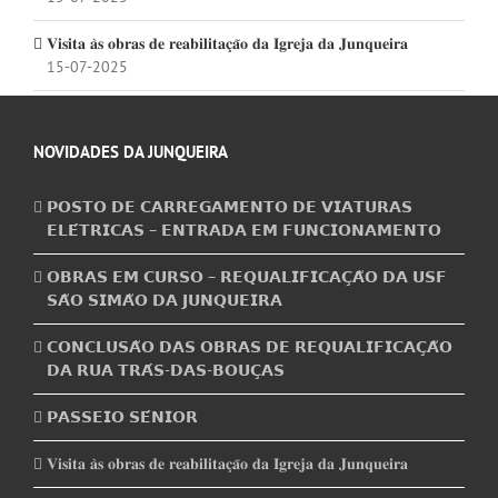
𝐕𝐢𝐬𝐢𝐭𝐚 𝐚̀𝐬 𝐨𝐛𝐫𝐚𝐬 𝐝𝐞 𝐫𝐞𝐚𝐛𝐢𝐥𝐢𝐭𝐚𝐜̧𝐚̃𝐨 𝐝𝐚 𝐈𝐠𝐫𝐞𝐣𝐚 𝐝𝐚 𝐉𝐮𝐧𝐪𝐮𝐞𝐢𝐫𝐚
15-07-2025
NOVIDADES DA JUNQUEIRA
𝗣𝗢𝗦𝗧𝗢 𝗗𝗘 𝗖𝗔𝗥𝗥𝗘𝗚𝗔𝗠𝗘𝗡𝗧𝗢 𝗗𝗘 𝗩𝗜𝗔𝗧𝗨𝗥𝗔𝗦
𝗘𝗟𝗘́𝗧𝗥𝗜𝗖𝗔𝗦 – 𝗘𝗡𝗧𝗥𝗔𝗗𝗔 𝗘𝗠 𝗙𝗨𝗡𝗖𝗜𝗢𝗡𝗔𝗠𝗘𝗡𝗧𝗢
𝗢𝗕𝗥𝗔𝗦 𝗘𝗠 𝗖𝗨𝗥𝗦𝗢 – 𝗥𝗘𝗤𝗨𝗔𝗟𝗜𝗙𝗜𝗖𝗔𝗖̧𝗔̃𝗢 𝗗𝗔 𝗨𝗦𝗙
𝗦𝗔̃𝗢 𝗦𝗜𝗠𝗔̃𝗢 𝗗𝗔 𝗝𝗨𝗡𝗤𝗨𝗘𝗜𝗥𝗔
𝗖𝗢𝗡𝗖𝗟𝗨𝗦𝗔̃𝗢 𝗗𝗔𝗦 𝗢𝗕𝗥𝗔𝗦 𝗗𝗘 𝗥𝗘𝗤𝗨𝗔𝗟𝗜𝗙𝗜𝗖𝗔𝗖̧𝗔̃𝗢
𝗗𝗔 𝗥𝗨𝗔 𝗧𝗥𝗔́𝗦-𝗗𝗔𝗦-𝗕𝗢𝗨𝗖̧𝗔𝗦
𝗣𝗔𝗦𝗦𝗘𝗜𝗢 𝗦𝗘́𝗡𝗜𝗢𝗥
𝐕𝐢𝐬𝐢𝐭𝐚 𝐚̀𝐬 𝐨𝐛𝐫𝐚𝐬 𝐝𝐞 𝐫𝐞𝐚𝐛𝐢𝐥𝐢𝐭𝐚𝐜̧𝐚̃𝐨 𝐝𝐚 𝐈𝐠𝐫𝐞𝐣𝐚 𝐝𝐚 𝐉𝐮𝐧𝐪𝐮𝐞𝐢𝐫𝐚