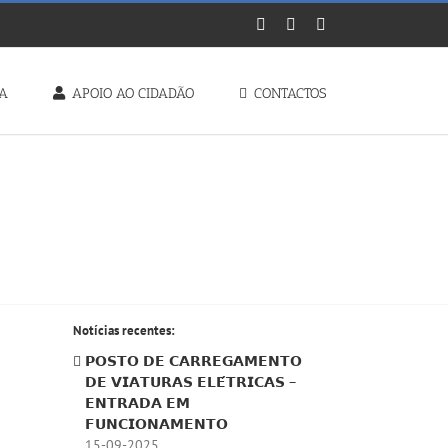
Facebook
Instagram
YouTube
RA
APOIO AO CIDADÃO
CONTACTOS
Notícias recentes:
𝗣𝗢𝗦𝗧𝗢 𝗗𝗘 𝗖𝗔𝗥𝗥𝗘𝗚𝗔𝗠𝗘𝗡𝗧𝗢
𝗗𝗘 𝗩𝗜𝗔𝗧𝗨𝗥𝗔𝗦 𝗘𝗟𝗘́𝗧𝗥𝗜𝗖𝗔𝗦 –
𝗘𝗡𝗧𝗥𝗔𝗗𝗔 𝗘𝗠
𝗙𝗨𝗡𝗖𝗜𝗢𝗡𝗔𝗠𝗘𝗡𝗧𝗢
15-09-2025