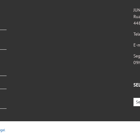
JU
Rua
44
Tel
E-m
Seg
09
SE
ugal