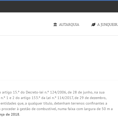
AUTARQUIA
A JUNQUEI
 – ATÉ 15 DE MARÇO
 artigo 15.º do Decreto-lei n.º 124/2006, de 28 de junho, na sua
 n.º 1 e 2 do artigo 153.º da Lei n.º 114/2017, de 29 de dezembro,
e entidades que, a qualquer título, detenham terrenos confinantes a
 a proceder à gestão de combustível, numa faixa com largura de 50 m a
rço de 2018
.