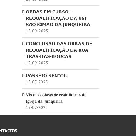
𝗢𝗕𝗥𝗔𝗦 𝗘𝗠 𝗖𝗨𝗥𝗦𝗢 –
𝗥𝗘𝗤𝗨𝗔𝗟𝗜𝗙𝗜𝗖𝗔𝗖̧𝗔̃𝗢 𝗗𝗔 𝗨𝗦𝗙
𝗦𝗔̃𝗢 𝗦𝗜𝗠𝗔̃𝗢 𝗗𝗔 𝗝𝗨𝗡𝗤𝗨𝗘𝗜𝗥𝗔
15-09-2025
𝗖𝗢𝗡𝗖𝗟𝗨𝗦𝗔̃𝗢 𝗗𝗔𝗦 𝗢𝗕𝗥𝗔𝗦 𝗗𝗘
𝗥𝗘𝗤𝗨𝗔𝗟𝗜𝗙𝗜𝗖𝗔𝗖̧𝗔̃𝗢 𝗗𝗔 𝗥𝗨𝗔
𝗧𝗥𝗔́𝗦-𝗗𝗔𝗦-𝗕𝗢𝗨𝗖̧𝗔𝗦
15-09-2025
𝗣𝗔𝗦𝗦𝗘𝗜𝗢 𝗦𝗘́𝗡𝗜𝗢𝗥
15-07-2025
st
ail
𝐕𝐢𝐬𝐢𝐭𝐚 𝐚̀𝐬 𝐨𝐛𝐫𝐚𝐬 𝐝𝐞 𝐫𝐞𝐚𝐛𝐢𝐥𝐢𝐭𝐚𝐜̧𝐚̃𝐨 𝐝𝐚
cessário
𝐈𝐠𝐫𝐞𝐣𝐚 𝐝𝐚 𝐉𝐮𝐧𝐪𝐮𝐞𝐢𝐫𝐚
s
15-07-2025
o
blicado)
NTACTOS