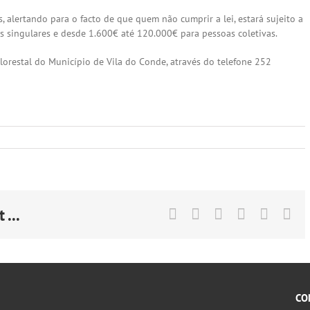
lertando para o facto de que quem não cumprir a lei, estará sujeito a
 singulares e desde 1.600€ até 120.000€ para pessoas coletivas.
lorestal do Município de Vila do Conde, através do telefone 252
 ...
Facebook
X
LinkedIn
Tumblr
Pintere
Em
(ne
ma
nã
pu
CO