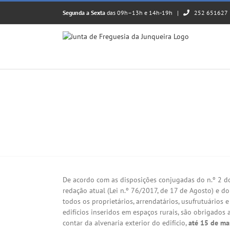
Skip
Segunda a Sexta
das 09h–13h e 14h-19h |
252 651627
to
content
INFORMAÇÃO: LIMPEZA DE TERRENOS
View
Larger
De acordo com as disposições conjugadas do n.º 2 do
Image
redação atual (Lei n.º 76/2017, de 17 de Agosto) e do
todos os proprietários, arrendatários, usufrutuários 
edifícios inseridos em espaços rurais, são obrigados
contar da alvenaria exterior do edifício,
até 15 de ma