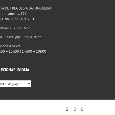
NTA DE FREGUESIA DA JUNQUEIRA
 de Lamelas, 191
80-286 Junqueira VCD
efone: 252 651 627
ail: geral@jf-junqueira.pt
unda a Sexta
h00 – 13h00 | 14h00 – 19h00
LECIONAR IDIOMA
Facebook
Instagram
YouTube