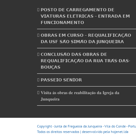
𝗣𝗢𝗦𝗧𝗢 𝗗𝗘 𝗖𝗔𝗥𝗥𝗘𝗚𝗔𝗠𝗘𝗡𝗧𝗢 𝗗𝗘
𝗩𝗜𝗔𝗧𝗨𝗥𝗔𝗦 𝗘𝗟𝗘́𝗧𝗥𝗜𝗖𝗔𝗦 – 𝗘𝗡𝗧𝗥𝗔𝗗𝗔 𝗘𝗠
𝗙𝗨𝗡𝗖𝗜𝗢𝗡𝗔𝗠𝗘𝗡𝗧𝗢
𝗢𝗕𝗥𝗔𝗦 𝗘𝗠 𝗖𝗨𝗥𝗦𝗢 – 𝗥𝗘𝗤𝗨𝗔𝗟𝗜𝗙𝗜𝗖𝗔𝗖̧𝗔̃𝗢
𝗗𝗔 𝗨𝗦𝗙 𝗦𝗔̃𝗢 𝗦𝗜𝗠𝗔̃𝗢 𝗗𝗔 𝗝𝗨𝗡𝗤𝗨𝗘𝗜𝗥𝗔
𝗖𝗢𝗡𝗖𝗟𝗨𝗦𝗔̃𝗢 𝗗𝗔𝗦 𝗢𝗕𝗥𝗔𝗦 𝗗𝗘
𝗥𝗘𝗤𝗨𝗔𝗟𝗜𝗙𝗜𝗖𝗔𝗖̧𝗔̃𝗢 𝗗𝗔 𝗥𝗨𝗔 𝗧𝗥𝗔́𝗦-𝗗𝗔𝗦-
𝗕𝗢𝗨𝗖̧𝗔𝗦
𝗣𝗔𝗦𝗦𝗘𝗜𝗢 𝗦𝗘́𝗡𝗜𝗢𝗥
𝐕𝐢𝐬𝐢𝐭𝐚 𝐚̀𝐬 𝐨𝐛𝐫𝐚𝐬 𝐝𝐞 𝐫𝐞𝐚𝐛𝐢𝐥𝐢𝐭𝐚𝐜̧𝐚̃𝐨 𝐝𝐚 𝐈𝐠𝐫𝐞𝐣𝐚 𝐝𝐚
𝐉𝐮𝐧𝐪𝐮𝐞𝐢𝐫𝐚
Copyright - Junta de Freguesia da Junqueira - Vila do Conde - Port
Todos os direitos reservados | desenvolvido pela
hojenet.lda