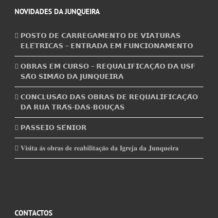
NOVIDADES DA JUNQUEIRA
𝗣𝗢𝗦𝗧𝗢 𝗗𝗘 𝗖𝗔𝗥𝗥𝗘𝗚𝗔𝗠𝗘𝗡𝗧𝗢 𝗗𝗘 𝗩𝗜𝗔𝗧𝗨𝗥𝗔𝗦
𝗘𝗟𝗘́𝗧𝗥𝗜𝗖𝗔𝗦 – 𝗘𝗡𝗧𝗥𝗔𝗗𝗔 𝗘𝗠 𝗙𝗨𝗡𝗖𝗜𝗢𝗡𝗔𝗠𝗘𝗡𝗧𝗢
𝗢𝗕𝗥𝗔𝗦 𝗘𝗠 𝗖𝗨𝗥𝗦𝗢 – 𝗥𝗘𝗤𝗨𝗔𝗟𝗜𝗙𝗜𝗖𝗔𝗖̧𝗔̃𝗢 𝗗𝗔 𝗨𝗦𝗙
𝗦𝗔̃𝗢 𝗦𝗜𝗠𝗔̃𝗢 𝗗𝗔 𝗝𝗨𝗡𝗤𝗨𝗘𝗜𝗥𝗔
𝗖𝗢𝗡𝗖𝗟𝗨𝗦𝗔̃𝗢 𝗗𝗔𝗦 𝗢𝗕𝗥𝗔𝗦 𝗗𝗘 𝗥𝗘𝗤𝗨𝗔𝗟𝗜𝗙𝗜𝗖𝗔𝗖̧𝗔̃𝗢
𝗗𝗔 𝗥𝗨𝗔 𝗧𝗥𝗔́𝗦-𝗗𝗔𝗦-𝗕𝗢𝗨𝗖̧𝗔𝗦
𝗣𝗔𝗦𝗦𝗘𝗜𝗢 𝗦𝗘́𝗡𝗜𝗢𝗥
𝐕𝐢𝐬𝐢𝐭𝐚 𝐚̀𝐬 𝐨𝐛𝐫𝐚𝐬 𝐝𝐞 𝐫𝐞𝐚𝐛𝐢𝐥𝐢𝐭𝐚𝐜̧𝐚̃𝐨 𝐝𝐚 𝐈𝐠𝐫𝐞𝐣𝐚 𝐝𝐚 𝐉𝐮𝐧𝐪𝐮𝐞𝐢𝐫𝐚
CONTACTOS