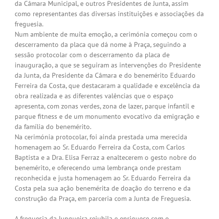
da Câmara Municipal, e outros Presidentes de Junta, assim
como representantes das diversas instituições e associações da
freguesia.
Num ambiente de muita emoção, a cerimónia começou com o
descerramento da placa que dá nome à Praça, seguindo a
sessão protocolar com o descerramento da placa de
inauguração, a que se seguiram as intervenções do Presidente
da Junta, da Presidente da Câmara e do benemérito Eduardo
Ferreira da Costa, que destacaram a qualidade e excelência da
obra realizada e as diferentes valências que o espaço
apresenta, com zonas verdes, zona de lazer, parque infantil e
parque fitness e de um monumento evocativo da emigração e
da família do benemérito.
Na cerimónia protocolar, foi ainda prestada uma merecida
homenagem ao Sr. Eduardo Ferreira da Costa, com Carlos
Baptista e a Dra. Elisa Ferraz a enaltecerem o gesto nobre do
benemérito, e oferecendo uma lembrança onde prestam
reconhecida e justa homenagem ao Sr. Eduardo Ferreira da
Costa pela sua ação benemérita de doação do terreno e da
construção da Praça, em parceria com a Junta de Freguesia.
A freguesia da Junqueira rejubila e enriquece com o