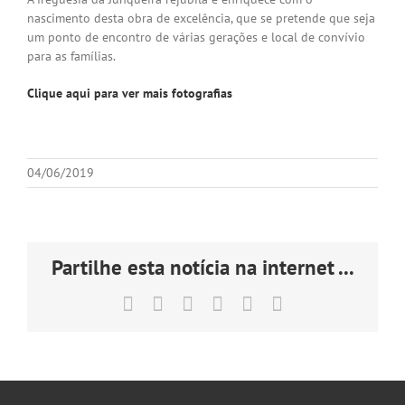
nascimento desta obra de excelência, que se pretende que seja
um ponto de encontro de várias gerações e local de convívio
para as famílias.
Clique aqui para ver mais fotografias
04/06/2019
Partilhe esta notícia na internet ...
Facebook
X
LinkedIn
Tumblr
Pinterest
Email
(necessário
mas
não
publicado)