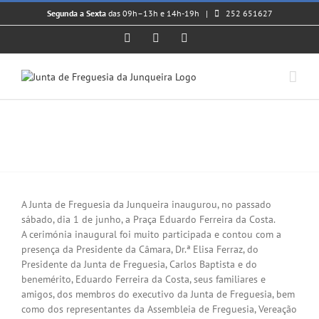
Skip
Segunda a Sexta
das 09h–13h e 14h-19h |
252 651627
to
content
Facebook
Instagram
YouTube
Inauguração da Praça Eduardo
Ferreira da Costa
View
Larger
A Junta de Freguesia da Junqueira inaugurou, no passado
Image
sábado, dia 1 de junho, a Praça Eduardo Ferreira da Costa.
A cerimónia inaugural foi muito participada e contou com a
presença da Presidente da Câmara, Dr.ª Elisa Ferraz, do
Presidente da Junta de Freguesia, Carlos Baptista e do
benemérito, Eduardo Ferreira da Costa, seus familiares e
amigos, dos membros do executivo da Junta de Freguesia, bem
como dos representantes da Assembleia de Freguesia, Vereação