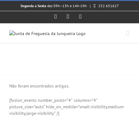
Skip
Segunda a Sexta
das 09h–13h e 14h-19h |
252 651627
to
content
Facebook
Instagram
YouTube
Não foram encontrados artigos.
[fusion_events number_posts=”4″ columns=”4″
picture_size=”auto” hide_on_mobile=”small-visibility,medium-
visibility,large-visibility” /]