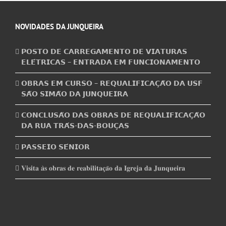
NOVIDADES DA JUNQUEIRA
𝗣𝗢𝗦𝗧𝗢 𝗗𝗘 𝗖𝗔𝗥𝗥𝗘𝗚𝗔𝗠𝗘𝗡𝗧𝗢 𝗗𝗘 𝗩𝗜𝗔𝗧𝗨𝗥𝗔𝗦
𝗘𝗟𝗘́𝗧𝗥𝗜𝗖𝗔𝗦 – 𝗘𝗡𝗧𝗥𝗔𝗗𝗔 𝗘𝗠 𝗙𝗨𝗡𝗖𝗜𝗢𝗡𝗔𝗠𝗘𝗡𝗧𝗢
𝗢𝗕𝗥𝗔𝗦 𝗘𝗠 𝗖𝗨𝗥𝗦𝗢 – 𝗥𝗘𝗤𝗨𝗔𝗟𝗜𝗙𝗜𝗖𝗔𝗖̧𝗔̃𝗢 𝗗𝗔 𝗨𝗦𝗙
𝗦𝗔̃𝗢 𝗦𝗜𝗠𝗔̃𝗢 𝗗𝗔 𝗝𝗨𝗡𝗤𝗨𝗘𝗜𝗥𝗔
𝗖𝗢𝗡𝗖𝗟𝗨𝗦𝗔̃𝗢 𝗗𝗔𝗦 𝗢𝗕𝗥𝗔𝗦 𝗗𝗘 𝗥𝗘𝗤𝗨𝗔𝗟𝗜𝗙𝗜𝗖𝗔𝗖̧𝗔̃𝗢
𝗗𝗔 𝗥𝗨𝗔 𝗧𝗥𝗔́𝗦-𝗗𝗔𝗦-𝗕𝗢𝗨𝗖̧𝗔𝗦
𝗣𝗔𝗦𝗦𝗘𝗜𝗢 𝗦𝗘́𝗡𝗜𝗢𝗥
𝐕𝐢𝐬𝐢𝐭𝐚 𝐚̀𝐬 𝐨𝐛𝐫𝐚𝐬 𝐝𝐞 𝐫𝐞𝐚𝐛𝐢𝐥𝐢𝐭𝐚𝐜̧𝐚̃𝐨 𝐝𝐚 𝐈𝐠𝐫𝐞𝐣𝐚 𝐝𝐚 𝐉𝐮𝐧𝐪𝐮𝐞𝐢𝐫𝐚