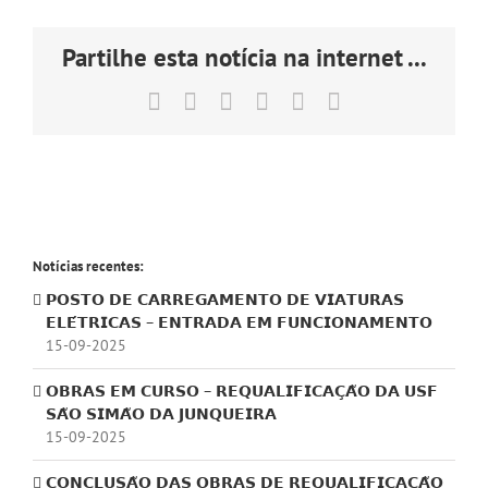
Partilhe esta notícia na internet ...
Facebook
X
LinkedIn
Tumblr
Pinterest
Email
(necessário
mas
não
publicado)
Notícias recentes:
𝗣𝗢𝗦𝗧𝗢 𝗗𝗘 𝗖𝗔𝗥𝗥𝗘𝗚𝗔𝗠𝗘𝗡𝗧𝗢 𝗗𝗘 𝗩𝗜𝗔𝗧𝗨𝗥𝗔𝗦
𝗘𝗟𝗘́𝗧𝗥𝗜𝗖𝗔𝗦 – 𝗘𝗡𝗧𝗥𝗔𝗗𝗔 𝗘𝗠 𝗙𝗨𝗡𝗖𝗜𝗢𝗡𝗔𝗠𝗘𝗡𝗧𝗢
15-09-2025
𝗢𝗕𝗥𝗔𝗦 𝗘𝗠 𝗖𝗨𝗥𝗦𝗢 – 𝗥𝗘𝗤𝗨𝗔𝗟𝗜𝗙𝗜𝗖𝗔𝗖̧𝗔̃𝗢 𝗗𝗔 𝗨𝗦𝗙
𝗦𝗔̃𝗢 𝗦𝗜𝗠𝗔̃𝗢 𝗗𝗔 𝗝𝗨𝗡𝗤𝗨𝗘𝗜𝗥𝗔
15-09-2025
𝗖𝗢𝗡𝗖𝗟𝗨𝗦𝗔̃𝗢 𝗗𝗔𝗦 𝗢𝗕𝗥𝗔𝗦 𝗗𝗘 𝗥𝗘𝗤𝗨𝗔𝗟𝗜𝗙𝗜𝗖𝗔𝗖̧𝗔̃𝗢