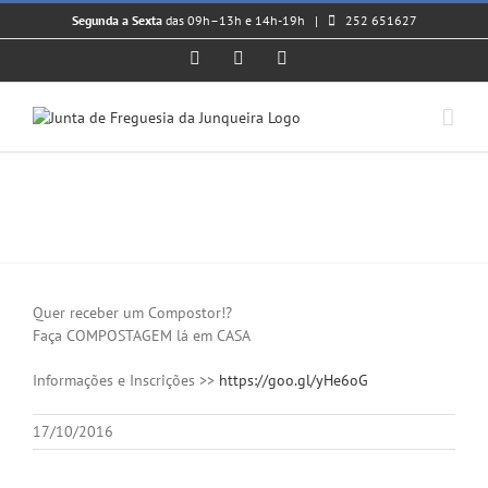
Skip
Segunda a Sexta
das 09h–13h e 14h-19h |
252 651627
to
content
Facebook
Instagram
YouTube
Curso de Compostagem
View
Larger
Quer receber um Compostor!?
Image
Faça COMPOSTAGEM lá em CASA
Informações e Inscrições >>
https://goo.gl/yHe6oG
17/10/2016