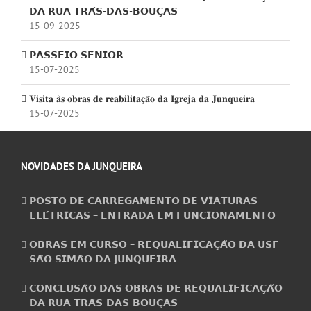
𝗗𝗔 𝗥𝗨𝗔 𝗧𝗥𝗔́𝗦-𝗗𝗔𝗦-𝗕𝗢𝗨𝗖̧𝗔𝗦
15-09-2025
𝗣𝗔𝗦𝗦𝗘𝗜𝗢 𝗦𝗘́𝗡𝗜𝗢𝗥
15-07-2025
𝐕𝐢𝐬𝐢𝐭𝐚 𝐚̀𝐬 𝐨𝐛𝐫𝐚𝐬 𝐝𝐞 𝐫𝐞𝐚𝐛𝐢𝐥𝐢𝐭𝐚𝐜̧𝐚̃𝐨 𝐝𝐚 𝐈𝐠𝐫𝐞𝐣𝐚 𝐝𝐚 𝐉𝐮𝐧𝐪𝐮𝐞𝐢𝐫𝐚
15-07-2025
NOVIDADES DA JUNQUEIRA
𝗣𝗢𝗦𝗧𝗢 𝗗𝗘 𝗖𝗔𝗥𝗥𝗘𝗚𝗔𝗠𝗘𝗡𝗧𝗢 𝗗𝗘 𝗩𝗜𝗔𝗧𝗨𝗥𝗔𝗦
𝗘𝗟𝗘́𝗧𝗥𝗜𝗖𝗔𝗦 – 𝗘𝗡𝗧𝗥𝗔𝗗𝗔 𝗘𝗠 𝗙𝗨𝗡𝗖𝗜𝗢𝗡𝗔𝗠𝗘𝗡𝗧𝗢
𝗢𝗕𝗥𝗔𝗦 𝗘𝗠 𝗖𝗨𝗥𝗦𝗢 – 𝗥𝗘𝗤𝗨𝗔𝗟𝗜𝗙𝗜𝗖𝗔𝗖̧𝗔̃𝗢 𝗗𝗔 𝗨𝗦𝗙
𝗦𝗔̃𝗢 𝗦𝗜𝗠𝗔̃𝗢 𝗗𝗔 𝗝𝗨𝗡𝗤𝗨𝗘𝗜𝗥𝗔
𝗖𝗢𝗡𝗖𝗟𝗨𝗦𝗔̃𝗢 𝗗𝗔𝗦 𝗢𝗕𝗥𝗔𝗦 𝗗𝗘 𝗥𝗘𝗤𝗨𝗔𝗟𝗜𝗙𝗜𝗖𝗔𝗖̧𝗔̃𝗢
𝗗𝗔 𝗥𝗨𝗔 𝗧𝗥𝗔́𝗦-𝗗𝗔𝗦-𝗕𝗢𝗨𝗖̧𝗔𝗦