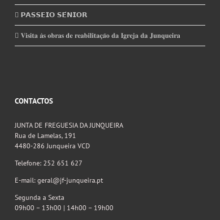
𝗣𝗔𝗦𝗦𝗘𝗜𝗢 𝗦𝗘́𝗡𝗜𝗢𝗥
𝐕𝐢𝐬𝐢𝐭𝐚 𝐚̀𝐬 𝐨𝐛𝐫𝐚𝐬 𝐝𝐞 𝐫𝐞𝐚𝐛𝐢𝐥𝐢𝐭𝐚𝐜̧𝐚̃𝐨 𝐝𝐚 𝐈𝐠𝐫𝐞𝐣𝐚 𝐝𝐚 𝐉𝐮𝐧𝐪𝐮𝐞𝐢𝐫𝐚
CONTACTOS
JUNTA DE FREGUESIA DA JUNQUEIRA
Rua de Lamelas, 191
4480-286 Junqueira VCD
Telefone: 252 651 627
E-mail: geral@jf-junqueira.pt
Segunda a Sexta
09h00 – 13h00 | 14h00 – 19h00