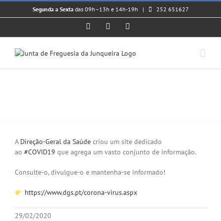
Skip
Segunda a Sexta
das 09h–13h e 14h-19h |
252 651627
to
content
Facebook
Instagram
YouTube
COVID-19 – INFORMAÇÕES
View
Larger
A
Direção-Geral da Saúde
criou um site dedicado
Image
ao
#
COVID19
que agrega um vasto conjunto de informação.
Consulte-o, divulgue-o e mantenha-se informado!
https://www.dgs.pt/corona-virus.aspx
29/02/2020