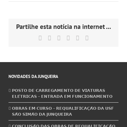
Partilhe esta notícia na internet ...
Facebook
X
LinkedIn
Tumblr
Pinterest
Email
(necessário
mas
não
publicado)
NOVIDADES DA JUNQUEIRA
𝗣𝗢𝗦𝗧𝗢 𝗗𝗘 𝗖𝗔𝗥𝗥𝗘𝗚𝗔𝗠𝗘𝗡𝗧𝗢 𝗗𝗘 𝗩𝗜𝗔𝗧𝗨𝗥𝗔𝗦
𝗘𝗟𝗘́𝗧𝗥𝗜𝗖𝗔𝗦 – 𝗘𝗡𝗧𝗥𝗔𝗗𝗔 𝗘𝗠 𝗙𝗨𝗡𝗖𝗜𝗢𝗡𝗔𝗠𝗘𝗡𝗧𝗢
𝗢𝗕𝗥𝗔𝗦 𝗘𝗠 𝗖𝗨𝗥𝗦𝗢 – 𝗥𝗘𝗤𝗨𝗔𝗟𝗜𝗙𝗜𝗖𝗔𝗖̧𝗔̃𝗢 𝗗𝗔 𝗨𝗦𝗙
𝗦𝗔̃𝗢 𝗦𝗜𝗠𝗔̃𝗢 𝗗𝗔 𝗝𝗨𝗡𝗤𝗨𝗘𝗜𝗥𝗔
𝗖𝗢𝗡𝗖𝗟𝗨𝗦𝗔̃𝗢 𝗗𝗔𝗦 𝗢𝗕𝗥𝗔𝗦 𝗗𝗘 𝗥𝗘𝗤𝗨𝗔𝗟𝗜𝗙𝗜𝗖𝗔𝗖̧𝗔̃𝗢