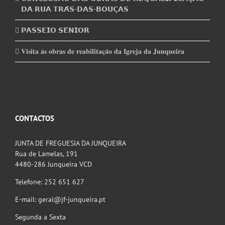
𝗗𝗔 𝗥𝗨𝗔 𝗧𝗥𝗔́𝗦-𝗗𝗔𝗦-𝗕𝗢𝗨𝗖̧𝗔𝗦
𝗣𝗔𝗦𝗦𝗘𝗜𝗢 𝗦𝗘́𝗡𝗜𝗢𝗥
𝐕𝐢𝐬𝐢𝐭𝐚 𝐚̀𝐬 𝐨𝐛𝐫𝐚𝐬 𝐝𝐞 𝐫𝐞𝐚𝐛𝐢𝐥𝐢𝐭𝐚𝐜̧𝐚̃𝐨 𝐝𝐚 𝐈𝐠𝐫𝐞𝐣𝐚 𝐝𝐚 𝐉𝐮𝐧𝐪𝐮𝐞𝐢𝐫𝐚
CONTACTOS
JUNTA DE FREGUESIA DA JUNQUEIRA
Rua de Lamelas, 191
4480-286 Junqueira VCD
Telefone: 252 651 627
E-mail: geral@jf-junqueira.pt
Segunda a Sexta