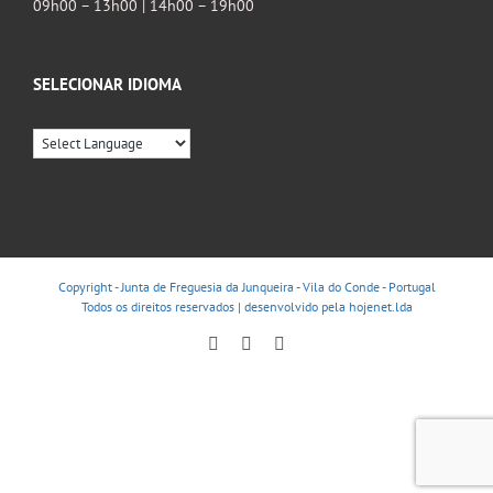
09h00 – 13h00 | 14h00 – 19h00
SELECIONAR IDIOMA
Copyright - Junta de Freguesia da Junqueira - Vila do Conde - Portugal
Todos os direitos reservados | desenvolvido pela
hojenet.lda
Facebook
Instagram
YouTube