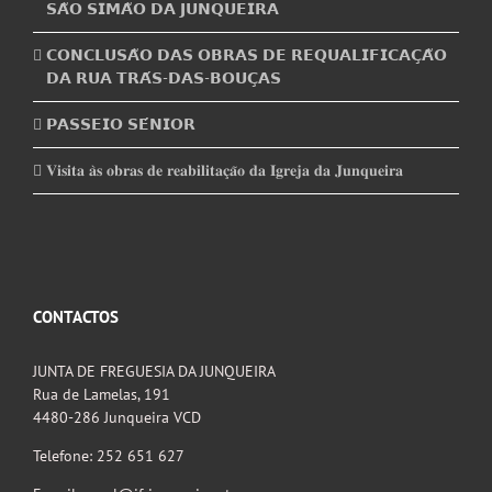
𝗦𝗔̃𝗢 𝗦𝗜𝗠𝗔̃𝗢 𝗗𝗔 𝗝𝗨𝗡𝗤𝗨𝗘𝗜𝗥𝗔
𝗖𝗢𝗡𝗖𝗟𝗨𝗦𝗔̃𝗢 𝗗𝗔𝗦 𝗢𝗕𝗥𝗔𝗦 𝗗𝗘 𝗥𝗘𝗤𝗨𝗔𝗟𝗜𝗙𝗜𝗖𝗔𝗖̧𝗔̃𝗢
𝗗𝗔 𝗥𝗨𝗔 𝗧𝗥𝗔́𝗦-𝗗𝗔𝗦-𝗕𝗢𝗨𝗖̧𝗔𝗦
𝗣𝗔𝗦𝗦𝗘𝗜𝗢 𝗦𝗘́𝗡𝗜𝗢𝗥
𝐕𝐢𝐬𝐢𝐭𝐚 𝐚̀𝐬 𝐨𝐛𝐫𝐚𝐬 𝐝𝐞 𝐫𝐞𝐚𝐛𝐢𝐥𝐢𝐭𝐚𝐜̧𝐚̃𝐨 𝐝𝐚 𝐈𝐠𝐫𝐞𝐣𝐚 𝐝𝐚 𝐉𝐮𝐧𝐪𝐮𝐞𝐢𝐫𝐚
CONTACTOS
JUNTA DE FREGUESIA DA JUNQUEIRA
Rua de Lamelas, 191
4480-286 Junqueira VCD
Telefone: 252 651 627