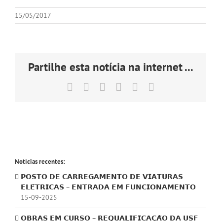
15/05/2017
Partilhe esta notícia na internet ...
Facebook
X
LinkedIn
Tumblr
Pinterest
Email
(necessário
mas
não
publicado)
Notícias recentes:
𝗣𝗢𝗦𝗧𝗢 𝗗𝗘 𝗖𝗔𝗥𝗥𝗘𝗚𝗔𝗠𝗘𝗡𝗧𝗢 𝗗𝗘 𝗩𝗜𝗔𝗧𝗨𝗥𝗔𝗦
𝗘𝗟𝗘́𝗧𝗥𝗜𝗖𝗔𝗦 – 𝗘𝗡𝗧𝗥𝗔𝗗𝗔 𝗘𝗠 𝗙𝗨𝗡𝗖𝗜𝗢𝗡𝗔𝗠𝗘𝗡𝗧𝗢
15-09-2025
𝗢𝗕𝗥𝗔𝗦 𝗘𝗠 𝗖𝗨𝗥𝗦𝗢 – 𝗥𝗘𝗤𝗨𝗔𝗟𝗜𝗙𝗜𝗖𝗔𝗖̧𝗔̃𝗢 𝗗𝗔 𝗨𝗦𝗙