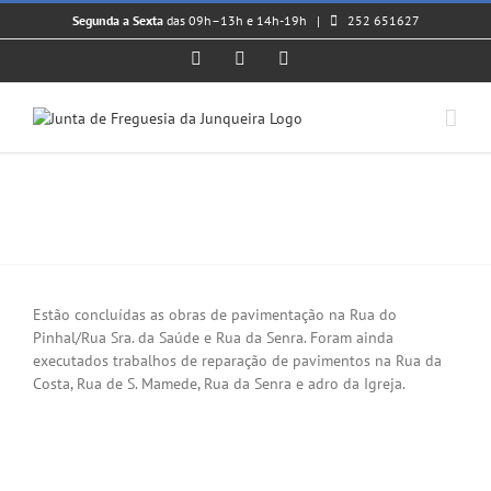
Skip
Segunda a Sexta
das 09h–13h e 14h-19h |
252 651627
to
content
Facebook
Instagram
YouTube
Concluídas obras de pavimentação
e reparação de pavimentos.
View
Larger
Estão concluídas as obras de pavimentação na Rua do
Image
Pinhal/Rua Sra. da Saúde e Rua da Senra. Foram ainda
executados trabalhos de reparação de pavimentos na Rua da
Costa, Rua de S. Mamede, Rua da Senra e adro da Igreja.