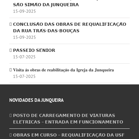
𝗦𝗔̃𝗢 𝗦𝗜𝗠𝗔̃𝗢 𝗗𝗔 𝗝𝗨𝗡𝗤𝗨𝗘𝗜𝗥𝗔
15-09-2025
𝗖𝗢𝗡𝗖𝗟𝗨𝗦𝗔̃𝗢 𝗗𝗔𝗦 𝗢𝗕𝗥𝗔𝗦 𝗗𝗘 𝗥𝗘𝗤𝗨𝗔𝗟𝗜𝗙𝗜𝗖𝗔𝗖̧𝗔̃𝗢
𝗗𝗔 𝗥𝗨𝗔 𝗧𝗥𝗔́𝗦-𝗗𝗔𝗦-𝗕𝗢𝗨𝗖̧𝗔𝗦
15-09-2025
𝗣𝗔𝗦𝗦𝗘𝗜𝗢 𝗦𝗘́𝗡𝗜𝗢𝗥
15-07-2025
𝐕𝐢𝐬𝐢𝐭𝐚 𝐚̀𝐬 𝐨𝐛𝐫𝐚𝐬 𝐝𝐞 𝐫𝐞𝐚𝐛𝐢𝐥𝐢𝐭𝐚𝐜̧𝐚̃𝐨 𝐝𝐚 𝐈𝐠𝐫𝐞𝐣𝐚 𝐝𝐚 𝐉𝐮𝐧𝐪𝐮𝐞𝐢𝐫𝐚
15-07-2025
NOVIDADES DA JUNQUEIRA
𝗣𝗢𝗦𝗧𝗢 𝗗𝗘 𝗖𝗔𝗥𝗥𝗘𝗚𝗔𝗠𝗘𝗡𝗧𝗢 𝗗𝗘 𝗩𝗜𝗔𝗧𝗨𝗥𝗔𝗦
𝗘𝗟𝗘́𝗧𝗥𝗜𝗖𝗔𝗦 – 𝗘𝗡𝗧𝗥𝗔𝗗𝗔 𝗘𝗠 𝗙𝗨𝗡𝗖𝗜𝗢𝗡𝗔𝗠𝗘𝗡𝗧𝗢
𝗢𝗕𝗥𝗔𝗦 𝗘𝗠 𝗖𝗨𝗥𝗦𝗢 – 𝗥𝗘𝗤𝗨𝗔𝗟𝗜𝗙𝗜𝗖𝗔𝗖̧𝗔̃𝗢 𝗗𝗔 𝗨𝗦𝗙