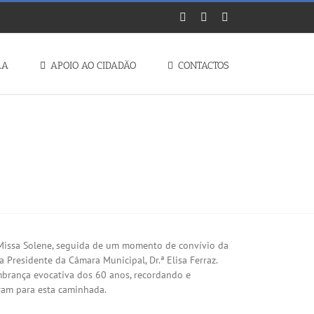
Facebook
Instagram
YouTube
RA
APOIO AO CIDADÃO
CONTACTOS
Missa Solene, seguida de um momento de convívio da
 Presidente da Câmara Municipal, Dr.ª Elisa Ferraz.
rança evocativa dos 60 anos, recordando e
ram para esta caminhada.