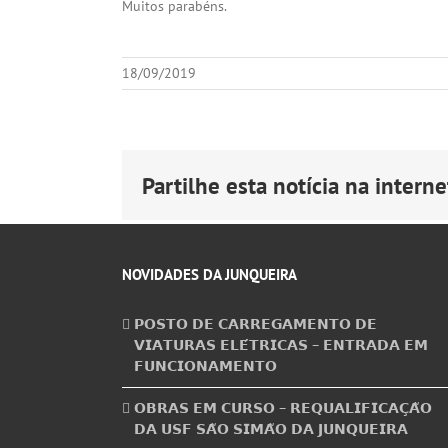
Muitos parabéns.
18/09/2019
Partilhe esta notícia na internet
NOVIDADES DA JUNQUEIRA
𝗣𝗢𝗦𝗧𝗢 𝗗𝗘 𝗖𝗔𝗥𝗥𝗘𝗚𝗔𝗠𝗘𝗡𝗧𝗢 𝗗𝗘
𝗩𝗜𝗔𝗧𝗨𝗥𝗔𝗦 𝗘𝗟𝗘́𝗧𝗥𝗜𝗖𝗔𝗦 – 𝗘𝗡𝗧𝗥𝗔𝗗𝗔 𝗘𝗠
𝗙𝗨𝗡𝗖𝗜𝗢𝗡𝗔𝗠𝗘𝗡𝗧𝗢
𝗢𝗕𝗥𝗔𝗦 𝗘𝗠 𝗖𝗨𝗥𝗦𝗢 – 𝗥𝗘𝗤𝗨𝗔𝗟𝗜𝗙𝗜𝗖𝗔𝗖̧𝗔̃𝗢
𝗗𝗔 𝗨𝗦𝗙 𝗦𝗔̃𝗢 𝗦𝗜𝗠𝗔̃𝗢 𝗗𝗔 𝗝𝗨𝗡𝗤𝗨𝗘𝗜𝗥𝗔