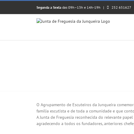
Skip
Segunda a Sexta
das 09h–13h e 14h-19h |
252 651627
to
content
COMEMORAÇÕES DOS 60 ANOS DO 
View
Larger
O Agrupamento de Escuteiros da Junqueira comemoro
Image
família escutista e de toda a comunidade e que conto
A Junta de Freguesia reconhecida do relevante papel 
agradecendo a todos os fundadores, anteriores chefe