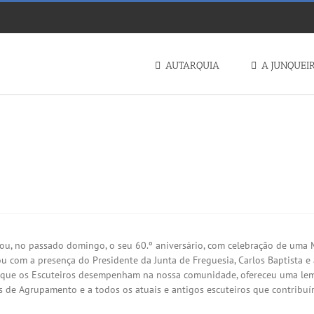
AUTARQUIA
A JUNQUEI
AGRUPAMENTO DE ESCUTEIROS
u, no passado domingo, o seu 60.º aniversário, com celebração de uma 
u com a presença do Presidente da Junta de Freguesia, Carlos Baptista e a
que os Escuteir
os desempenham na nossa comunidade, ofereceu uma lemb
s de Agrupamento e a todos os atuais e antigos escuteiros que contribuí