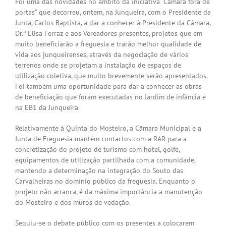
Foi uma das novidades no âmbito da iniciativa “Câmara fora de
portas” que decorreu, ontem, na Junqueira, com o Presidente da
Junta, Carlos Baptista, a dar a conhecer à Presidente da Câmara,
Dr.ª Elisa Ferraz e aos Vereadores presentes, projetos que em
muito beneficiarão a freguesia e trarão melhor qualidade de
vida aos junqueirenses, através da negociação de vários
terrenos onde se projetam a instalação de espaços de
utilização coletiva, que muito brevemente serão apresentados.
Foi também uma oportunidade para dar a conhecer as obras
de beneficiação que foram executadas no Jardim de infância e
na EB1 da Junqueira.
Relativamente à Quinta do Mosteiro, a Câmara Municipal e a
Junta de Freguesia mantêm contactos com a RAR para a
concretização do projeto de turismo com hotel, golfe,
equipamentos de utilização partilhada com a comunidade,
mantendo a determinação na integração do Souto das
Carvalheiras no domínio público da freguesia. Enquanto o
projeto não arranca, é da máxima importância a manutenção
do Mosteiro e dos muros de vedação.
Seguiu-se o debate público com os presentes a colocarem