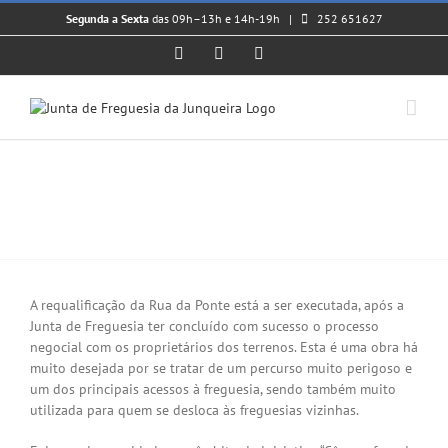
Skip
Segunda a Sexta
das 09h–13h e 14h-19h |
252 651627
to
content
Facebook
Instagram
YouTube
“Câmara fora de portas” na
Junqueira: Requalificação da Rua
da Ponte será uma realidade
View
Larger
A requalificação da Rua da Ponte está a ser executada, após a
Image
Junta de F
reguesia ter concluído com sucesso o processo
negocial com os proprietários dos terrenos. Esta é uma obra há
muito desejada por se tratar de um percurso muito perigoso e
um dos principais acessos à freguesia, sendo também muito
utilizada para quem se desloca às freguesias vizinhas.