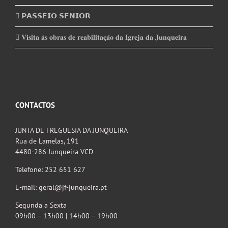
𝗣𝗔𝗦𝗦𝗘𝗜𝗢 𝗦𝗘́𝗡𝗜𝗢𝗥
𝐕𝐢𝐬𝐢𝐭𝐚 𝐚̀𝐬 𝐨𝐛𝐫𝐚𝐬 𝐝𝐞 𝐫𝐞𝐚𝐛𝐢𝐥𝐢𝐭𝐚𝐜̧𝐚̃𝐨 𝐝𝐚 𝐈𝐠𝐫𝐞𝐣𝐚 𝐝𝐚 𝐉𝐮𝐧𝐪𝐮𝐞𝐢𝐫𝐚
CONTACTOS
JUNTA DE FREGUESIA DA JUNQUEIRA
Rua de Lamelas, 191
4480-286 Junqueira VCD
Telefone: 252 651 627
E-mail: geral@jf-junqueira.pt
Segunda a Sexta
09h00 – 13h00 | 14h00 – 19h00