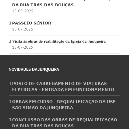
𝗗𝗔 𝗥𝗨𝗔 𝗧𝗥𝗔́𝗦-𝗗𝗔𝗦-𝗕𝗢𝗨𝗖̧𝗔𝗦
15-09-2025
𝗣𝗔𝗦𝗦𝗘𝗜𝗢 𝗦𝗘́𝗡𝗜𝗢𝗥
15-07-2025
𝐕𝐢𝐬𝐢𝐭𝐚 𝐚̀𝐬 𝐨𝐛𝐫𝐚𝐬 𝐝𝐞 𝐫𝐞𝐚𝐛𝐢𝐥𝐢𝐭𝐚𝐜̧𝐚̃𝐨 𝐝𝐚 𝐈𝐠𝐫𝐞𝐣𝐚 𝐝𝐚 𝐉𝐮𝐧𝐪𝐮𝐞𝐢𝐫𝐚
15-07-2025
NOVIDADES DA JUNQUEIRA
𝗣𝗢𝗦𝗧𝗢 𝗗𝗘 𝗖𝗔𝗥𝗥𝗘𝗚𝗔𝗠𝗘𝗡𝗧𝗢 𝗗𝗘 𝗩𝗜𝗔𝗧𝗨𝗥𝗔𝗦
𝗘𝗟𝗘́𝗧𝗥𝗜𝗖𝗔𝗦 – 𝗘𝗡𝗧𝗥𝗔𝗗𝗔 𝗘𝗠 𝗙𝗨𝗡𝗖𝗜𝗢𝗡𝗔𝗠𝗘𝗡𝗧𝗢
𝗢𝗕𝗥𝗔𝗦 𝗘𝗠 𝗖𝗨𝗥𝗦𝗢 – 𝗥𝗘𝗤𝗨𝗔𝗟𝗜𝗙𝗜𝗖𝗔𝗖̧𝗔̃𝗢 𝗗𝗔 𝗨𝗦𝗙
𝗦𝗔̃𝗢 𝗦𝗜𝗠𝗔̃𝗢 𝗗𝗔 𝗝𝗨𝗡𝗤𝗨𝗘𝗜𝗥𝗔
𝗖𝗢𝗡𝗖𝗟𝗨𝗦𝗔̃𝗢 𝗗𝗔𝗦 𝗢𝗕𝗥𝗔𝗦 𝗗𝗘 𝗥𝗘𝗤𝗨𝗔𝗟𝗜𝗙𝗜𝗖𝗔𝗖̧𝗔̃𝗢
𝗗𝗔 𝗥𝗨𝗔 𝗧𝗥𝗔́𝗦-𝗗𝗔𝗦-𝗕𝗢𝗨𝗖̧𝗔𝗦