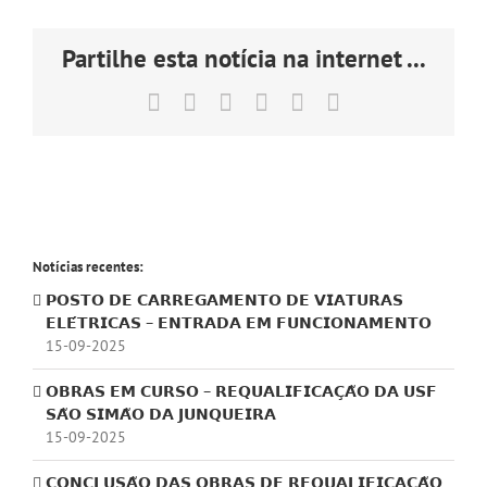
Partilhe esta notícia na internet ...
Facebook
X
LinkedIn
Tumblr
Pinterest
Email
(necessário
mas
não
publicado)
Notícias recentes:
𝗣𝗢𝗦𝗧𝗢 𝗗𝗘 𝗖𝗔𝗥𝗥𝗘𝗚𝗔𝗠𝗘𝗡𝗧𝗢 𝗗𝗘 𝗩𝗜𝗔𝗧𝗨𝗥𝗔𝗦
𝗘𝗟𝗘́𝗧𝗥𝗜𝗖𝗔𝗦 – 𝗘𝗡𝗧𝗥𝗔𝗗𝗔 𝗘𝗠 𝗙𝗨𝗡𝗖𝗜𝗢𝗡𝗔𝗠𝗘𝗡𝗧𝗢
15-09-2025
𝗢𝗕𝗥𝗔𝗦 𝗘𝗠 𝗖𝗨𝗥𝗦𝗢 – 𝗥𝗘𝗤𝗨𝗔𝗟𝗜𝗙𝗜𝗖𝗔𝗖̧𝗔̃𝗢 𝗗𝗔 𝗨𝗦𝗙
𝗦𝗔̃𝗢 𝗦𝗜𝗠𝗔̃𝗢 𝗗𝗔 𝗝𝗨𝗡𝗤𝗨𝗘𝗜𝗥𝗔
15-09-2025
𝗖𝗢𝗡𝗖𝗟𝗨𝗦𝗔̃𝗢 𝗗𝗔𝗦 𝗢𝗕𝗥𝗔𝗦 𝗗𝗘 𝗥𝗘𝗤𝗨𝗔𝗟𝗜𝗙𝗜𝗖𝗔𝗖̧𝗔̃𝗢