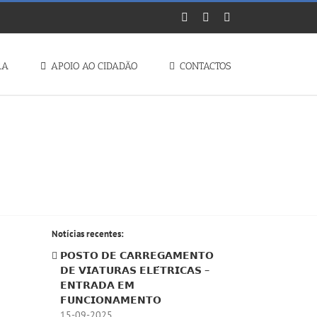
Facebook
Instagram
YouTube
RA
APOIO AO CIDADÃO
CONTACTOS
Notícias recentes:
𝗣𝗢𝗦𝗧𝗢 𝗗𝗘 𝗖𝗔𝗥𝗥𝗘𝗚𝗔𝗠𝗘𝗡𝗧𝗢
𝗗𝗘 𝗩𝗜𝗔𝗧𝗨𝗥𝗔𝗦 𝗘𝗟𝗘́𝗧𝗥𝗜𝗖𝗔𝗦 –
𝗘𝗡𝗧𝗥𝗔𝗗𝗔 𝗘𝗠
𝗙𝗨𝗡𝗖𝗜𝗢𝗡𝗔𝗠𝗘𝗡𝗧𝗢
15-09-2025