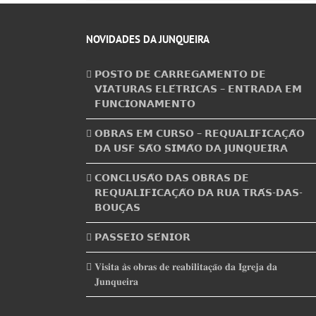
NOVIDADES DA JUNQUEIRA
𝗣𝗢𝗦𝗧𝗢 𝗗𝗘 𝗖𝗔𝗥𝗥𝗘𝗚𝗔𝗠𝗘𝗡𝗧𝗢 𝗗𝗘
𝗩𝗜𝗔𝗧𝗨𝗥𝗔𝗦 𝗘𝗟𝗘́𝗧𝗥𝗜𝗖𝗔𝗦 – 𝗘𝗡𝗧𝗥𝗔𝗗𝗔 𝗘𝗠
𝗙𝗨𝗡𝗖𝗜𝗢𝗡𝗔𝗠𝗘𝗡𝗧𝗢
𝗢𝗕𝗥𝗔𝗦 𝗘𝗠 𝗖𝗨𝗥𝗦𝗢 – 𝗥𝗘𝗤𝗨𝗔𝗟𝗜𝗙𝗜𝗖𝗔𝗖̧𝗔̃𝗢
𝗗𝗔 𝗨𝗦𝗙 𝗦𝗔̃𝗢 𝗦𝗜𝗠𝗔̃𝗢 𝗗𝗔 𝗝𝗨𝗡𝗤𝗨𝗘𝗜𝗥𝗔
𝗖𝗢𝗡𝗖𝗟𝗨𝗦𝗔̃𝗢 𝗗𝗔𝗦 𝗢𝗕𝗥𝗔𝗦 𝗗𝗘
𝗥𝗘𝗤𝗨𝗔𝗟𝗜𝗙𝗜𝗖𝗔𝗖̧𝗔̃𝗢 𝗗𝗔 𝗥𝗨𝗔 𝗧𝗥𝗔́𝗦-𝗗𝗔𝗦-
𝗕𝗢𝗨𝗖̧𝗔𝗦
𝗣𝗔𝗦𝗦𝗘𝗜𝗢 𝗦𝗘́𝗡𝗜𝗢𝗥
𝐕𝐢𝐬𝐢𝐭𝐚 𝐚̀𝐬 𝐨𝐛𝐫𝐚𝐬 𝐝𝐞 𝐫𝐞𝐚𝐛𝐢𝐥𝐢𝐭𝐚𝐜̧𝐚̃𝐨 𝐝𝐚 𝐈𝐠𝐫𝐞𝐣𝐚 𝐝𝐚
𝐉𝐮𝐧𝐪𝐮𝐞𝐢𝐫𝐚