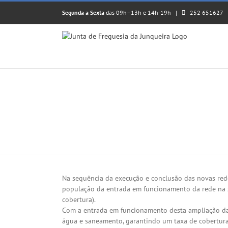
Skip
Segunda a Sexta
das 09h–13h e 14h-19h |
252 651627
to
content
AVISO: Rede de Água e Saneamento –
View
Larger
Na sequência da execução e conclusão das novas red
Image
população da entrada em funcionamento da rede na zo
cobertura).
Com a entrada em funcionamento desta ampliação da r
água e saneamento, garantindo um taxa de cobertura