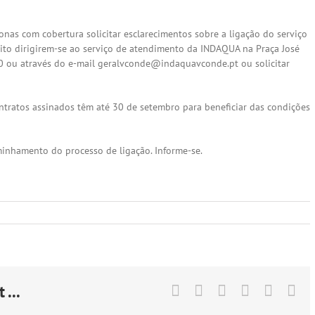
onas com cobertura solicitar esclarecimentos sobre a ligação do serviço
ito dirigirem-se ao serviço de atendimento da INDAQUA na Praça José
20 ou através do e-mail geralvconde@indaquavconde.pt ou solicitar
ntratos assinados têm até 30 de setembro para beneficiar das condições
minhamento do processo de ligação. Informe-se.
 ...
Facebook
X
LinkedIn
Tumblr
Pintere
Em
(ne