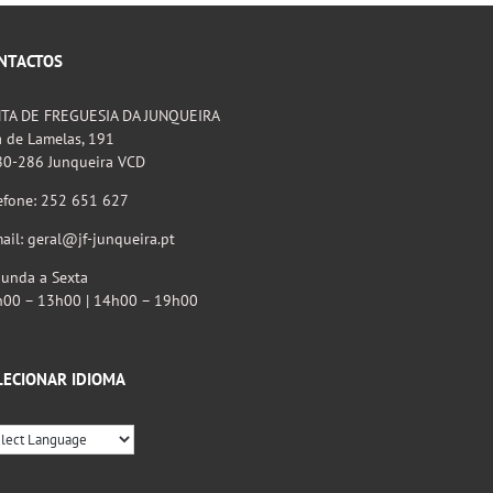
s
o
blicado)
NTACTOS
NTA DE FREGUESIA DA JUNQUEIRA
 de Lamelas, 191
80-286 Junqueira VCD
efone: 252 651 627
ail: geral@jf-junqueira.pt
unda a Sexta
h00 – 13h00 | 14h00 – 19h00
LECIONAR IDIOMA