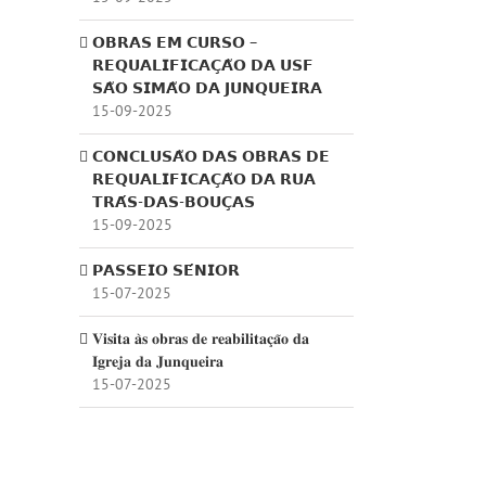
𝗢𝗕𝗥𝗔𝗦 𝗘𝗠 𝗖𝗨𝗥𝗦𝗢 –
𝗥𝗘𝗤𝗨𝗔𝗟𝗜𝗙𝗜𝗖𝗔𝗖̧𝗔̃𝗢 𝗗𝗔 𝗨𝗦𝗙
𝗦𝗔̃𝗢 𝗦𝗜𝗠𝗔̃𝗢 𝗗𝗔 𝗝𝗨𝗡𝗤𝗨𝗘𝗜𝗥𝗔
15-09-2025
𝗖𝗢𝗡𝗖𝗟𝗨𝗦𝗔̃𝗢 𝗗𝗔𝗦 𝗢𝗕𝗥𝗔𝗦 𝗗𝗘
𝗥𝗘𝗤𝗨𝗔𝗟𝗜𝗙𝗜𝗖𝗔𝗖̧𝗔̃𝗢 𝗗𝗔 𝗥𝗨𝗔
𝗧𝗥𝗔́𝗦-𝗗𝗔𝗦-𝗕𝗢𝗨𝗖̧𝗔𝗦
15-09-2025
𝗣𝗔𝗦𝗦𝗘𝗜𝗢 𝗦𝗘́𝗡𝗜𝗢𝗥
15-07-2025
𝐕𝐢𝐬𝐢𝐭𝐚 𝐚̀𝐬 𝐨𝐛𝐫𝐚𝐬 𝐝𝐞 𝐫𝐞𝐚𝐛𝐢𝐥𝐢𝐭𝐚𝐜̧𝐚̃𝐨 𝐝𝐚
𝐈𝐠𝐫𝐞𝐣𝐚 𝐝𝐚 𝐉𝐮𝐧𝐪𝐮𝐞𝐢𝐫𝐚
15-07-2025
st
ail
cessário