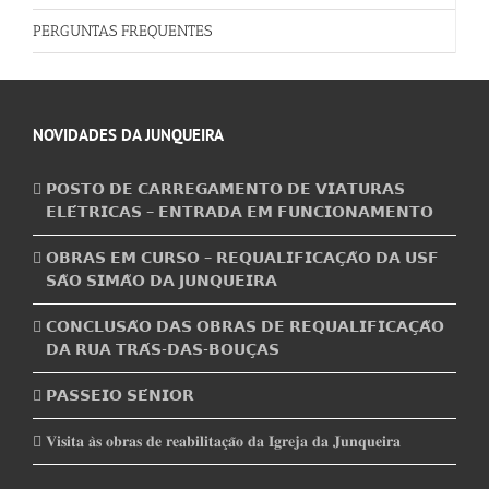
PERGUNTAS FREQUENTES
NOVIDADES DA JUNQUEIRA
𝗣𝗢𝗦𝗧𝗢 𝗗𝗘 𝗖𝗔𝗥𝗥𝗘𝗚𝗔𝗠𝗘𝗡𝗧𝗢 𝗗𝗘 𝗩𝗜𝗔𝗧𝗨𝗥𝗔𝗦
𝗘𝗟𝗘́𝗧𝗥𝗜𝗖𝗔𝗦 – 𝗘𝗡𝗧𝗥𝗔𝗗𝗔 𝗘𝗠 𝗙𝗨𝗡𝗖𝗜𝗢𝗡𝗔𝗠𝗘𝗡𝗧𝗢
𝗢𝗕𝗥𝗔𝗦 𝗘𝗠 𝗖𝗨𝗥𝗦𝗢 – 𝗥𝗘𝗤𝗨𝗔𝗟𝗜𝗙𝗜𝗖𝗔𝗖̧𝗔̃𝗢 𝗗𝗔 𝗨𝗦𝗙
𝗦𝗔̃𝗢 𝗦𝗜𝗠𝗔̃𝗢 𝗗𝗔 𝗝𝗨𝗡𝗤𝗨𝗘𝗜𝗥𝗔
𝗖𝗢𝗡𝗖𝗟𝗨𝗦𝗔̃𝗢 𝗗𝗔𝗦 𝗢𝗕𝗥𝗔𝗦 𝗗𝗘 𝗥𝗘𝗤𝗨𝗔𝗟𝗜𝗙𝗜𝗖𝗔𝗖̧𝗔̃𝗢
𝗗𝗔 𝗥𝗨𝗔 𝗧𝗥𝗔́𝗦-𝗗𝗔𝗦-𝗕𝗢𝗨𝗖̧𝗔𝗦
𝗣𝗔𝗦𝗦𝗘𝗜𝗢 𝗦𝗘́𝗡𝗜𝗢𝗥
𝐕𝐢𝐬𝐢𝐭𝐚 𝐚̀𝐬 𝐨𝐛𝐫𝐚𝐬 𝐝𝐞 𝐫𝐞𝐚𝐛𝐢𝐥𝐢𝐭𝐚𝐜̧𝐚̃𝐨 𝐝𝐚 𝐈𝐠𝐫𝐞𝐣𝐚 𝐝𝐚 𝐉𝐮𝐧𝐪𝐮𝐞𝐢𝐫𝐚