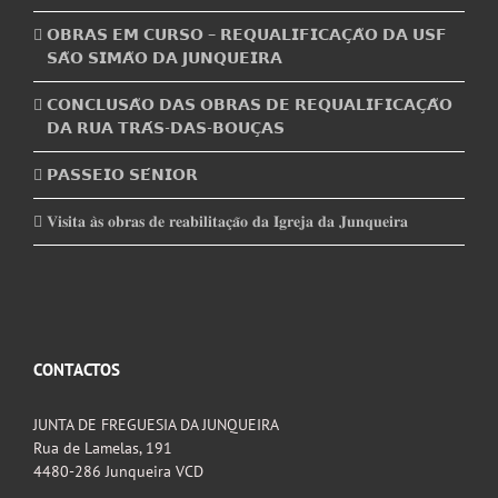
𝗢𝗕𝗥𝗔𝗦 𝗘𝗠 𝗖𝗨𝗥𝗦𝗢 – 𝗥𝗘𝗤𝗨𝗔𝗟𝗜𝗙𝗜𝗖𝗔𝗖̧𝗔̃𝗢 𝗗𝗔 𝗨𝗦𝗙
𝗦𝗔̃𝗢 𝗦𝗜𝗠𝗔̃𝗢 𝗗𝗔 𝗝𝗨𝗡𝗤𝗨𝗘𝗜𝗥𝗔
𝗖𝗢𝗡𝗖𝗟𝗨𝗦𝗔̃𝗢 𝗗𝗔𝗦 𝗢𝗕𝗥𝗔𝗦 𝗗𝗘 𝗥𝗘𝗤𝗨𝗔𝗟𝗜𝗙𝗜𝗖𝗔𝗖̧𝗔̃𝗢
𝗗𝗔 𝗥𝗨𝗔 𝗧𝗥𝗔́𝗦-𝗗𝗔𝗦-𝗕𝗢𝗨𝗖̧𝗔𝗦
𝗣𝗔𝗦𝗦𝗘𝗜𝗢 𝗦𝗘́𝗡𝗜𝗢𝗥
𝐕𝐢𝐬𝐢𝐭𝐚 𝐚̀𝐬 𝐨𝐛𝐫𝐚𝐬 𝐝𝐞 𝐫𝐞𝐚𝐛𝐢𝐥𝐢𝐭𝐚𝐜̧𝐚̃𝐨 𝐝𝐚 𝐈𝐠𝐫𝐞𝐣𝐚 𝐝𝐚 𝐉𝐮𝐧𝐪𝐮𝐞𝐢𝐫𝐚
CONTACTOS
JUNTA DE FREGUESIA DA JUNQUEIRA
Rua de Lamelas, 191
4480-286 Junqueira VCD