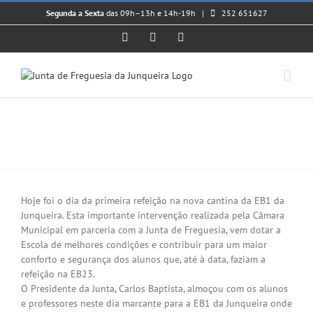
Skip
Segunda a Sexta
das 09h–13h e 14h-19h |
252 651627
to
content
Facebook
Instagram
YouTube
Abertura da cantina na EB1 da
Junqueira
View
Larger
Hoje foi o dia da primeira refeição na nova cantina da EB1 da
Image
Junqueira. Esta importante intervenção realizada pela Câmara
Municipal em parceria com a Junta de Freguesia, vem dotar a
Escola de melhores condições e contribuir para um maior
conforto e segurança dos alunos que, até à data, faziam a
refeição na EB23.
O Presidente da Junta, Carlos Baptista, almoçou com os alunos
e professores neste dia marcante para a EB1 da Junqueira onde