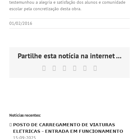
testemunhou a alegria e satisfação dos alunos e comunidade
escolar pela concretização desta obra.
01/02/2016
Partilhe esta notícia na internet ...
Facebook
X
LinkedIn
Tumblr
Pinterest
Email
(necessário
mas
não
publicado)
Notícias recentes:
𝗣𝗢𝗦𝗧𝗢 𝗗𝗘 𝗖𝗔𝗥𝗥𝗘𝗚𝗔𝗠𝗘𝗡𝗧𝗢 𝗗𝗘 𝗩𝗜𝗔𝗧𝗨𝗥𝗔𝗦
𝗘𝗟𝗘́𝗧𝗥𝗜𝗖𝗔𝗦 – 𝗘𝗡𝗧𝗥𝗔𝗗𝗔 𝗘𝗠 𝗙𝗨𝗡𝗖𝗜𝗢𝗡𝗔𝗠𝗘𝗡𝗧𝗢
15-09-2025