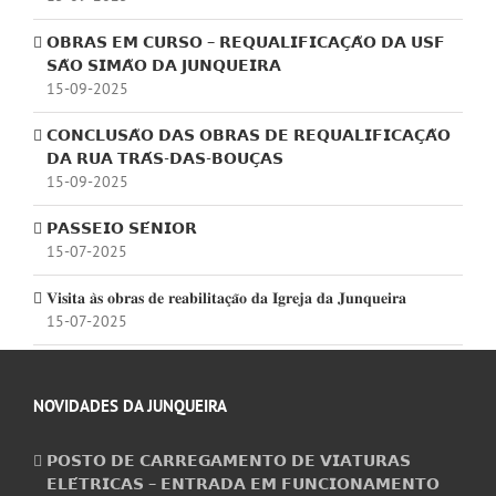
𝗢𝗕𝗥𝗔𝗦 𝗘𝗠 𝗖𝗨𝗥𝗦𝗢 – 𝗥𝗘𝗤𝗨𝗔𝗟𝗜𝗙𝗜𝗖𝗔𝗖̧𝗔̃𝗢 𝗗𝗔 𝗨𝗦𝗙
𝗦𝗔̃𝗢 𝗦𝗜𝗠𝗔̃𝗢 𝗗𝗔 𝗝𝗨𝗡𝗤𝗨𝗘𝗜𝗥𝗔
15-09-2025
𝗖𝗢𝗡𝗖𝗟𝗨𝗦𝗔̃𝗢 𝗗𝗔𝗦 𝗢𝗕𝗥𝗔𝗦 𝗗𝗘 𝗥𝗘𝗤𝗨𝗔𝗟𝗜𝗙𝗜𝗖𝗔𝗖̧𝗔̃𝗢
𝗗𝗔 𝗥𝗨𝗔 𝗧𝗥𝗔́𝗦-𝗗𝗔𝗦-𝗕𝗢𝗨𝗖̧𝗔𝗦
15-09-2025
𝗣𝗔𝗦𝗦𝗘𝗜𝗢 𝗦𝗘́𝗡𝗜𝗢𝗥
15-07-2025
𝐕𝐢𝐬𝐢𝐭𝐚 𝐚̀𝐬 𝐨𝐛𝐫𝐚𝐬 𝐝𝐞 𝐫𝐞𝐚𝐛𝐢𝐥𝐢𝐭𝐚𝐜̧𝐚̃𝐨 𝐝𝐚 𝐈𝐠𝐫𝐞𝐣𝐚 𝐝𝐚 𝐉𝐮𝐧𝐪𝐮𝐞𝐢𝐫𝐚
15-07-2025
NOVIDADES DA JUNQUEIRA
𝗣𝗢𝗦𝗧𝗢 𝗗𝗘 𝗖𝗔𝗥𝗥𝗘𝗚𝗔𝗠𝗘𝗡𝗧𝗢 𝗗𝗘 𝗩𝗜𝗔𝗧𝗨𝗥𝗔𝗦
𝗘𝗟𝗘́𝗧𝗥𝗜𝗖𝗔𝗦 – 𝗘𝗡𝗧𝗥𝗔𝗗𝗔 𝗘𝗠 𝗙𝗨𝗡𝗖𝗜𝗢𝗡𝗔𝗠𝗘𝗡𝗧𝗢