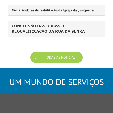
𝐕𝐢𝐬𝐢𝐭𝐚 𝐚̀𝐬 𝐨𝐛𝐫𝐚𝐬 𝐝𝐞 𝐫𝐞𝐚𝐛𝐢𝐥𝐢𝐭𝐚𝐜̧𝐚̃𝐨 𝐝𝐚 𝐈𝐠𝐫𝐞𝐣𝐚 𝐝𝐚 𝐉𝐮𝐧𝐪𝐮𝐞𝐢𝐫𝐚
𝗖𝗢𝗡𝗖𝗟𝗨𝗦𝗔̃𝗢 𝗗𝗔𝗦 𝗢𝗕𝗥𝗔𝗦 𝗗𝗘
𝗥𝗘𝗤𝗨𝗔𝗟𝗜𝗙𝗜𝗖𝗔𝗖̧𝗔̃𝗢 𝗗𝗔 𝗥𝗨𝗔 𝗗𝗔 𝗦𝗘𝗡𝗥𝗔
TODAS AS NOTÍCIAS
UM MUNDO DE SERVIÇOS