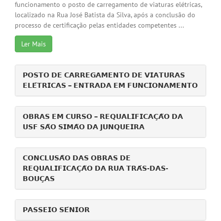
funcionamento o posto de carregamento de viaturas elétricas,
localizado na Rua José Batista da Silva, após a conclusão do
processo de certificação pelas entidades competentes ...
Ler Mais
𝗣𝗢𝗦𝗧𝗢 𝗗𝗘 𝗖𝗔𝗥𝗥𝗘𝗚𝗔𝗠𝗘𝗡𝗧𝗢 𝗗𝗘 𝗩𝗜𝗔𝗧𝗨𝗥𝗔𝗦
𝗘𝗟𝗘́𝗧𝗥𝗜𝗖𝗔𝗦 – 𝗘𝗡𝗧𝗥𝗔𝗗𝗔 𝗘𝗠 𝗙𝗨𝗡𝗖𝗜𝗢𝗡𝗔𝗠𝗘𝗡𝗧𝗢
𝗢𝗕𝗥𝗔𝗦 𝗘𝗠 𝗖𝗨𝗥𝗦𝗢 – 𝗥𝗘𝗤𝗨𝗔𝗟𝗜𝗙𝗜𝗖𝗔𝗖̧𝗔̃𝗢 𝗗𝗔
𝗨𝗦𝗙 𝗦𝗔̃𝗢 𝗦𝗜𝗠𝗔̃𝗢 𝗗𝗔 𝗝𝗨𝗡𝗤𝗨𝗘𝗜𝗥𝗔
𝗖𝗢𝗡𝗖𝗟𝗨𝗦𝗔̃𝗢 𝗗𝗔𝗦 𝗢𝗕𝗥𝗔𝗦 𝗗𝗘
𝗥𝗘𝗤𝗨𝗔𝗟𝗜𝗙𝗜𝗖𝗔𝗖̧𝗔̃𝗢 𝗗𝗔 𝗥𝗨𝗔 𝗧𝗥𝗔́𝗦-𝗗𝗔𝗦-
𝗕𝗢𝗨𝗖̧𝗔𝗦
𝗣𝗔𝗦𝗦𝗘𝗜𝗢 𝗦𝗘́𝗡𝗜𝗢𝗥