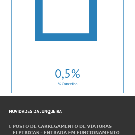
0
,5%
% Concelho
NOVIDADES DA JUNQUEIRA
𝗣𝗢𝗦𝗧𝗢 𝗗𝗘 𝗖𝗔𝗥𝗥𝗘𝗚𝗔𝗠𝗘𝗡𝗧𝗢 𝗗𝗘 𝗩𝗜𝗔𝗧𝗨𝗥𝗔𝗦
𝗘𝗟𝗘́𝗧𝗥𝗜𝗖𝗔𝗦 – 𝗘𝗡𝗧𝗥𝗔𝗗𝗔 𝗘𝗠 𝗙𝗨𝗡𝗖𝗜𝗢𝗡𝗔𝗠𝗘𝗡𝗧𝗢