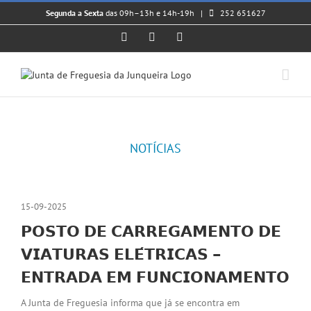
Skip
Segunda a Sexta
das 09h–13h e 14h-19h |
252 651627
to
content
Facebook
Instagram
YouTube
NOTÍCIAS
15-09-2025
𝗣𝗢𝗦𝗧𝗢 𝗗𝗘 𝗖𝗔𝗥𝗥𝗘𝗚𝗔𝗠𝗘𝗡𝗧𝗢 𝗗𝗘
𝗩𝗜𝗔𝗧𝗨𝗥𝗔𝗦 𝗘𝗟𝗘́𝗧𝗥𝗜𝗖𝗔𝗦 –
𝗘𝗡𝗧𝗥𝗔𝗗𝗔 𝗘𝗠 𝗙𝗨𝗡𝗖𝗜𝗢𝗡𝗔𝗠𝗘𝗡𝗧𝗢
A Junta de Freguesia informa que já se encontra em