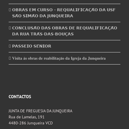
𝗢𝗕𝗥𝗔𝗦 𝗘𝗠 𝗖𝗨𝗥𝗦𝗢 – 𝗥𝗘𝗤𝗨𝗔𝗟𝗜𝗙𝗜𝗖𝗔𝗖̧𝗔̃𝗢 𝗗𝗔 𝗨𝗦𝗙
𝗦𝗔̃𝗢 𝗦𝗜𝗠𝗔̃𝗢 𝗗𝗔 𝗝𝗨𝗡𝗤𝗨𝗘𝗜𝗥𝗔
𝗖𝗢𝗡𝗖𝗟𝗨𝗦𝗔̃𝗢 𝗗𝗔𝗦 𝗢𝗕𝗥𝗔𝗦 𝗗𝗘 𝗥𝗘𝗤𝗨𝗔𝗟𝗜𝗙𝗜𝗖𝗔𝗖̧𝗔̃𝗢
𝗗𝗔 𝗥𝗨𝗔 𝗧𝗥𝗔́𝗦-𝗗𝗔𝗦-𝗕𝗢𝗨𝗖̧𝗔𝗦
𝗣𝗔𝗦𝗦𝗘𝗜𝗢 𝗦𝗘́𝗡𝗜𝗢𝗥
𝐕𝐢𝐬𝐢𝐭𝐚 𝐚̀𝐬 𝐨𝐛𝐫𝐚𝐬 𝐝𝐞 𝐫𝐞𝐚𝐛𝐢𝐥𝐢𝐭𝐚𝐜̧𝐚̃𝐨 𝐝𝐚 𝐈𝐠𝐫𝐞𝐣𝐚 𝐝𝐚 𝐉𝐮𝐧𝐪𝐮𝐞𝐢𝐫𝐚
CONTACTOS
JUNTA DE FREGUESIA DA JUNQUEIRA
Rua de Lamelas, 191
4480-286 Junqueira VCD