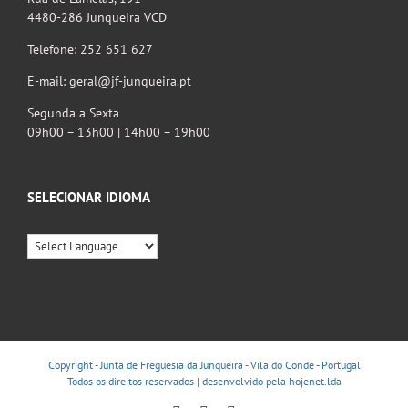
4480-286 Junqueira VCD
Telefone: 252 651 627
E-mail: geral@jf-junqueira.pt
Segunda a Sexta
09h00 – 13h00 | 14h00 – 19h00
SELECIONAR IDIOMA
Copyright - Junta de Freguesia da Junqueira - Vila do Conde - Portugal
Todos os direitos reservados | desenvolvido pela
hojenet.lda