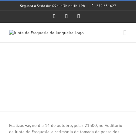
Skip
Segunda a Sexta
das 09h–13h e 14h-19h |
252 651627
to
content
Facebook
Instagram
YouTube
𝗧𝗢𝗠𝗔𝗗𝗔 𝗗𝗘 𝗣𝗢𝗦𝗦𝗘 𝗘
𝗜𝗡𝗦𝗧𝗔𝗟𝗔𝗖̧𝗔̃𝗢 𝗗𝗔
𝗔𝗦𝗦𝗘𝗠𝗕𝗟𝗘𝗜𝗔 𝗗𝗘
𝗙𝗥𝗘𝗚𝗨𝗘𝗦𝗜𝗔 𝗘 𝗝𝗨𝗡𝗧𝗔 𝗗𝗘
𝗙𝗥𝗘𝗚𝗨𝗘𝗦𝗜𝗔 𝗣𝗔𝗥𝗔 𝗢
𝗤𝗨𝗔𝗗𝗥𝗜𝗘́𝗡𝗜𝗢 𝟮𝟬𝟮𝟭-𝟮𝟬𝟮𝟱
View
Larger
Realizou-se, no dia 14 de outubro, pelas 21h00, no Auditório
Image
da Junta de Freguesia, a cerimónia de tomada de posse dos