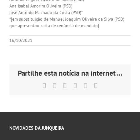
Ana Isabel Amorim Oliveira (PSD)
José António Machado da Costa (PSD)*
*[em substituição de Manuel Joaquim Oliveira da Silva (PSD)
que apresentou carta de renúncia de mandato]
16/10/2021
Partilhe esta notícia na internet ...
Facebook
X
LinkedIn
Tumblr
Pinterest
Email
(necessário
mas
não
publicado)
NOVIDADES DA JUNQUEIRA