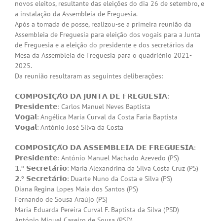
novos eleitos, resultante das eleições do dia 26 de setembro, e
a instalação da Assembleia de Freguesia.
Após a tomada de posse, realizou-se a primeira reunião da
Assembleia de Freguesia para eleição dos vogais para a Junta
de Freguesia e a eleição do presidente e dos secretários da
Mesa da Assembleia de Freguesia para o quadriénio 2021-
2025.
Da reunião resultaram as seguintes deliberações:
𝗖𝗢𝗠𝗣𝗢𝗦𝗜𝗖̧𝗔̂𝗢 𝗗𝗔 𝗝𝗨𝗡𝗧𝗔 𝗗𝗘 𝗙𝗥𝗘𝗚𝗨𝗘𝗦𝗜𝗔:
𝗣𝗿𝗲𝘀𝗶𝗱𝗲𝗻𝘁𝗲: Carlos Manuel Neves Baptista
𝗩𝗼𝗴𝗮𝗹: Angélica Maria Curval da Costa Faria Baptista
𝗩𝗼𝗴𝗮𝗹: António José Silva da Costa
𝗖𝗢𝗠𝗣𝗢𝗦𝗜𝗖̧𝗔̃𝗢 𝗗𝗔 𝗔𝗦𝗦𝗘𝗠𝗕𝗟𝗘𝗜𝗔 𝗗𝗘 𝗙𝗥𝗘𝗚𝗨𝗘𝗦𝗜𝗔:
𝗣𝗿𝗲𝘀𝗶𝗱𝗲𝗻𝘁𝗲: António Manuel Machado Azevedo (PS)
𝟭.º 𝗦𝗲𝗰𝗿𝗲𝘁𝗮́𝗿𝗶𝗼: Maria Alexandrina da Silva Costa Cruz (PS)
𝟮.º 𝗦𝗲𝗰𝗿𝗲𝘁𝗮́𝗿𝗶𝗼: Duarte Nuno da Costa e Silva (PS)
Diana Regina Lopes Maia dos Santos (PS)
Fernando de Sousa Araújo (PS)
Maria Eduarda Pereira Curval F. Baptista da Silva (PSD)
António Miguel Caseiro de Sousa (PSD)