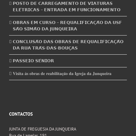
𝗣𝗢𝗦𝗧𝗢 𝗗𝗘 𝗖𝗔𝗥𝗥𝗘𝗚𝗔𝗠𝗘𝗡𝗧𝗢 𝗗𝗘 𝗩𝗜𝗔𝗧𝗨𝗥𝗔𝗦
𝗘𝗟𝗘́𝗧𝗥𝗜𝗖𝗔𝗦 – 𝗘𝗡𝗧𝗥𝗔𝗗𝗔 𝗘𝗠 𝗙𝗨𝗡𝗖𝗜𝗢𝗡𝗔𝗠𝗘𝗡𝗧𝗢
𝗢𝗕𝗥𝗔𝗦 𝗘𝗠 𝗖𝗨𝗥𝗦𝗢 – 𝗥𝗘𝗤𝗨𝗔𝗟𝗜𝗙𝗜𝗖𝗔𝗖̧𝗔̃𝗢 𝗗𝗔 𝗨𝗦𝗙
𝗦𝗔̃𝗢 𝗦𝗜𝗠𝗔̃𝗢 𝗗𝗔 𝗝𝗨𝗡𝗤𝗨𝗘𝗜𝗥𝗔
𝗖𝗢𝗡𝗖𝗟𝗨𝗦𝗔̃𝗢 𝗗𝗔𝗦 𝗢𝗕𝗥𝗔𝗦 𝗗𝗘 𝗥𝗘𝗤𝗨𝗔𝗟𝗜𝗙𝗜𝗖𝗔𝗖̧𝗔̃𝗢
𝗗𝗔 𝗥𝗨𝗔 𝗧𝗥𝗔́𝗦-𝗗𝗔𝗦-𝗕𝗢𝗨𝗖̧𝗔𝗦
𝗣𝗔𝗦𝗦𝗘𝗜𝗢 𝗦𝗘́𝗡𝗜𝗢𝗥
𝐕𝐢𝐬𝐢𝐭𝐚 𝐚̀𝐬 𝐨𝐛𝐫𝐚𝐬 𝐝𝐞 𝐫𝐞𝐚𝐛𝐢𝐥𝐢𝐭𝐚𝐜̧𝐚̃𝐨 𝐝𝐚 𝐈𝐠𝐫𝐞𝐣𝐚 𝐝𝐚 𝐉𝐮𝐧𝐪𝐮𝐞𝐢𝐫𝐚
CONTACTOS
JUNTA DE FREGUESIA DA JUNQUEIRA
Rua de Lamelas, 191