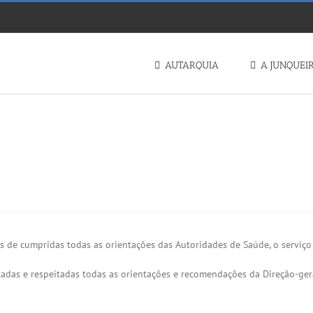
AUTARQUIA
A JUNQUEI
𝗧𝗢 𝗔𝗢 𝗣𝗨́𝗕𝗟𝗜𝗖𝗢 – 𝟭𝟴 𝗔𝗚𝗢𝗦𝗧𝗢
is de cumpridas todas as orientações das Autoridades de Saúde, o serviç
adas e respeitadas todas as orientações e recomendações da Direção-ger