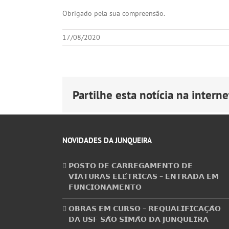
Obrigado pela sua compreensão.
17/08/2020
Partilhe esta notícia na internet
NOVIDADES DA JUNQUEIRA
𝗣𝗢𝗦𝗧𝗢 𝗗𝗘 𝗖𝗔𝗥𝗥𝗘𝗚𝗔𝗠𝗘𝗡𝗧𝗢 𝗗𝗘
𝗩𝗜𝗔𝗧𝗨𝗥𝗔𝗦 𝗘𝗟𝗘́𝗧𝗥𝗜𝗖𝗔𝗦 – 𝗘𝗡𝗧𝗥𝗔𝗗𝗔 𝗘𝗠
𝗙𝗨𝗡𝗖𝗜𝗢𝗡𝗔𝗠𝗘𝗡𝗧𝗢
𝗢𝗕𝗥𝗔𝗦 𝗘𝗠 𝗖𝗨𝗥𝗦𝗢 – 𝗥𝗘𝗤𝗨𝗔𝗟𝗜𝗙𝗜𝗖𝗔𝗖̧𝗔̃𝗢
𝗗𝗔 𝗨𝗦𝗙 𝗦𝗔̃𝗢 𝗦𝗜𝗠𝗔̃𝗢 𝗗𝗔 𝗝𝗨𝗡𝗤𝗨𝗘𝗜𝗥𝗔