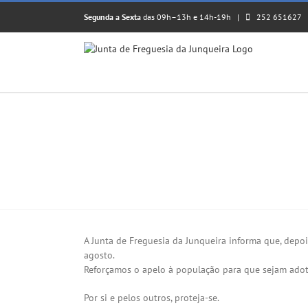
Skip
Segunda a Sexta
das 09h–13h e 14h-19h |
252 651627
to
content
𝗥𝗘𝗔𝗕𝗘𝗥𝗧𝗨𝗥𝗔 𝗗𝗢 𝗔𝗧𝗘𝗡𝗗𝗜𝗠𝗘
View
Larger
A Junta de Freguesia da Junqueira informa que, depo
Image
agosto.
Reforçamos o apelo à população para que sejam adot
Por si e pelos outros, proteja-se.