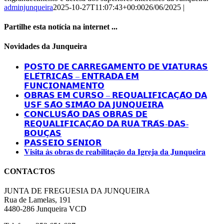
adminjunqueira
2025-10-27T11:07:43+00:00
26/06/2025
|
Partilhe esta notícia na internet ...
Facebook
X
LinkedIn
Tumblr
Pinterest
Email
Novidades da Junqueira
(necessário
mas
𝗣𝗢𝗦𝗧𝗢 𝗗𝗘 𝗖𝗔𝗥𝗥𝗘𝗚𝗔𝗠𝗘𝗡𝗧𝗢 𝗗𝗘 𝗩𝗜𝗔𝗧𝗨𝗥𝗔𝗦
não
𝗘𝗟𝗘́𝗧𝗥𝗜𝗖𝗔𝗦 – 𝗘𝗡𝗧𝗥𝗔𝗗𝗔 𝗘𝗠
publicado)
𝗙𝗨𝗡𝗖𝗜𝗢𝗡𝗔𝗠𝗘𝗡𝗧𝗢
𝗢𝗕𝗥𝗔𝗦 𝗘𝗠 𝗖𝗨𝗥𝗦𝗢 – 𝗥𝗘𝗤𝗨𝗔𝗟𝗜𝗙𝗜𝗖𝗔𝗖̧𝗔̃𝗢 𝗗𝗔
𝗨𝗦𝗙 𝗦𝗔̃𝗢 𝗦𝗜𝗠𝗔̃𝗢 𝗗𝗔 𝗝𝗨𝗡𝗤𝗨𝗘𝗜𝗥𝗔
𝗖𝗢𝗡𝗖𝗟𝗨𝗦𝗔̃𝗢 𝗗𝗔𝗦 𝗢𝗕𝗥𝗔𝗦 𝗗𝗘
𝗥𝗘𝗤𝗨𝗔𝗟𝗜𝗙𝗜𝗖𝗔𝗖̧𝗔̃𝗢 𝗗𝗔 𝗥𝗨𝗔 𝗧𝗥𝗔́𝗦-𝗗𝗔𝗦-
𝗕𝗢𝗨𝗖̧𝗔𝗦
𝗣𝗔𝗦𝗦𝗘𝗜𝗢 𝗦𝗘́𝗡𝗜𝗢𝗥
𝐕𝐢𝐬𝐢𝐭𝐚 𝐚̀𝐬 𝐨𝐛𝐫𝐚𝐬 𝐝𝐞 𝐫𝐞𝐚𝐛𝐢𝐥𝐢𝐭𝐚𝐜̧𝐚̃𝐨 𝐝𝐚 𝐈𝐠𝐫𝐞𝐣𝐚 𝐝𝐚 𝐉𝐮𝐧𝐪𝐮𝐞𝐢𝐫𝐚
CONTACTOS
JUNTA DE FREGUESIA DA JUNQUEIRA
Rua de Lamelas, 191
4480-286 Junqueira VCD