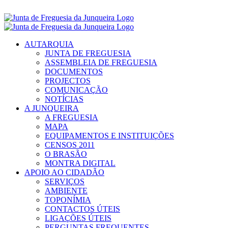
Skip
Segunda a Sexta
das 09h–13h e 14h-19h |
252 651627
to
Facebook
Instagram
YouTube
content
AUTARQUIA
JUNTA DE FREGUESIA
ASSEMBLEIA DE FREGUESIA
DOCUMENTOS
PROJECTOS
COMUNICAÇÃO
NOTÍCIAS
A JUNQUEIRA
A FREGUESIA
MAPA
EQUIPAMENTOS E INSTITUIÇÕES
CENSOS 2011
O BRASÃO
MONTRA DIGITAL
APOIO AO CIDADÃO
SERVIÇOS
AMBIENTE
TOPONÍMIA
CONTACTOS ÚTEIS
LIGAÇÕES ÚTEIS
PERGUNTAS FREQUENTES