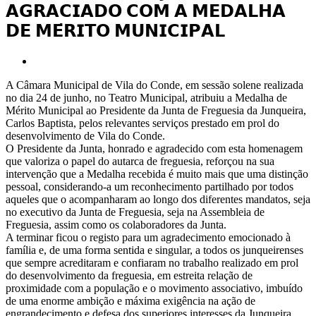
𝗔𝗚𝗥𝗔𝗖𝗜𝗔𝗗𝗢 𝗖𝗢𝗠 𝗔 𝗠𝗘𝗗𝗔𝗟𝗛𝗔
𝗗𝗘 𝗠𝗘́𝗥𝗜𝗧𝗢 𝗠𝗨𝗡𝗜𝗖𝗜𝗣𝗔𝗟
View
Larger
A Câmara Municipal de Vila do Conde, em sessão solene realizada
Image
no dia 24 de junho, no Teatro Municipal, atribuiu a Medalha de
Mérito Municipal ao Presidente da Junta de Freguesia da Junqueira,
Carlos Baptista, pelos relevantes serviços prestado em prol do
desenvolvimento de Vila do Conde.
O Presidente da Junta, honrado e agradecido com esta homenagem
que valoriza o papel do autarca de freguesia, reforçou na sua
intervenção que a Medalha recebida é muito mais que uma distinção
pessoal, considerando-a um reconhecimento partilhado por todos
aqueles que o acompanharam ao longo dos diferentes mandatos, seja
no executivo da Junta de Freguesia, seja na Assembleia de
Freguesia, assim como os colaboradores da Junta.
A terminar ficou o registo para um agradecimento emocionado à
família e, de uma forma sentida e singular, a todos os junqueirenses
que sempre acreditaram e confiaram no trabalho realizado em prol
do desenvolvimento da freguesia, em estreita relação de
proximidade com a população e o movimento associativo, imbuído
de uma enorme ambição e máxima exigência na ação de
engrandecimento e defesa dos superiores interesses da Junqueira.