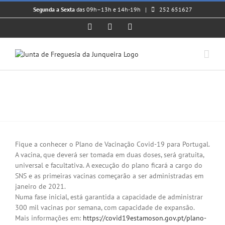
Skip
Segunda a Sexta
das 09h–13h e 14h-19h |
252 651627
to
content
Facebook
Instagram
YouTube
𝗣𝗟𝗔𝗡𝗢 𝗗𝗘 𝗩𝗔𝗖𝗜𝗡𝗔𝗖̧𝗔̃𝗢
𝗖𝗢𝗩𝗜𝗗𝟭𝟵
View
Larger
Fique a conhecer o Plano de Vacinação Covid-19 para Portugal.
Image
A vacina, que deverá ser tomada em duas doses, será gratuita,
universal e facultativa. A execução do plano ficará a cargo do
SNS e as primeiras vacinas começarão a ser administradas em
janeiro de 2021.
Numa fase inicial, está garantida a capacidade de administrar
300 mil vacinas por semana, com capacidade de expansão.
Mais informações em:
https://covid19estamoson.gov.pt/plano-