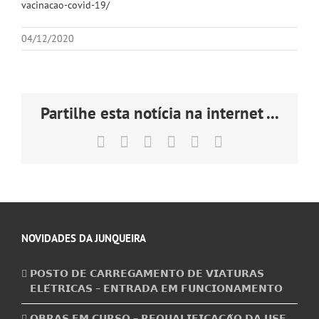
vacinacao-covid-19/
04/12/2020
Partilhe esta notícia na internet ...
Facebook
X
LinkedIn
Tumblr
Pinterest
Email
(necessário
mas
não
publicado)
NOVIDADES DA JUNQUEIRA
𝗣𝗢𝗦𝗧𝗢 𝗗𝗘 𝗖𝗔𝗥𝗥𝗘𝗚𝗔𝗠𝗘𝗡𝗧𝗢 𝗗𝗘 𝗩𝗜𝗔𝗧𝗨𝗥𝗔𝗦
𝗘𝗟𝗘́𝗧𝗥𝗜𝗖𝗔𝗦 – 𝗘𝗡𝗧𝗥𝗔𝗗𝗔 𝗘𝗠 𝗙𝗨𝗡𝗖𝗜𝗢𝗡𝗔𝗠𝗘𝗡𝗧𝗢
𝗢𝗕𝗥𝗔𝗦 𝗘𝗠 𝗖𝗨𝗥𝗦𝗢 – 𝗥𝗘𝗤𝗨𝗔𝗟𝗜𝗙𝗜𝗖𝗔𝗖̧𝗔̃𝗢 𝗗𝗔 𝗨𝗦𝗙