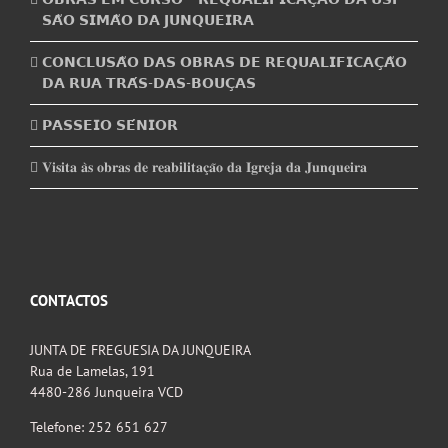
𝗦𝗔̃𝗢 𝗦𝗜𝗠𝗔̃𝗢 𝗗𝗔 𝗝𝗨𝗡𝗤𝗨𝗘𝗜𝗥𝗔
𝗖𝗢𝗡𝗖𝗟𝗨𝗦𝗔̃𝗢 𝗗𝗔𝗦 𝗢𝗕𝗥𝗔𝗦 𝗗𝗘 𝗥𝗘𝗤𝗨𝗔𝗟𝗜𝗙𝗜𝗖𝗔𝗖̧𝗔̃𝗢
𝗗𝗔 𝗥𝗨𝗔 𝗧𝗥𝗔́𝗦-𝗗𝗔𝗦-𝗕𝗢𝗨𝗖̧𝗔𝗦
𝗣𝗔𝗦𝗦𝗘𝗜𝗢 𝗦𝗘́𝗡𝗜𝗢𝗥
𝐕𝐢𝐬𝐢𝐭𝐚 𝐚̀𝐬 𝐨𝐛𝐫𝐚𝐬 𝐝𝐞 𝐫𝐞𝐚𝐛𝐢𝐥𝐢𝐭𝐚𝐜̧𝐚̃𝐨 𝐝𝐚 𝐈𝐠𝐫𝐞𝐣𝐚 𝐝𝐚 𝐉𝐮𝐧𝐪𝐮𝐞𝐢𝐫𝐚
CONTACTOS
JUNTA DE FREGUESIA DA JUNQUEIRA
Rua de Lamelas, 191
4480-286 Junqueira VCD
Telefone: 252 651 627