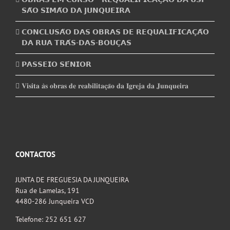
𝗦𝗔̃𝗢 𝗦𝗜𝗠𝗔̃𝗢 𝗗𝗔 𝗝𝗨𝗡𝗤𝗨𝗘𝗜𝗥𝗔
𝗖𝗢𝗡𝗖𝗟𝗨𝗦𝗔̃𝗢 𝗗𝗔𝗦 𝗢𝗕𝗥𝗔𝗦 𝗗𝗘 𝗥𝗘𝗤𝗨𝗔𝗟𝗜𝗙𝗜𝗖𝗔𝗖̧𝗔̃𝗢
𝗗𝗔 𝗥𝗨𝗔 𝗧𝗥𝗔́𝗦-𝗗𝗔𝗦-𝗕𝗢𝗨𝗖̧𝗔𝗦
𝗣𝗔𝗦𝗦𝗘𝗜𝗢 𝗦𝗘́𝗡𝗜𝗢𝗥
𝐕𝐢𝐬𝐢𝐭𝐚 𝐚̀𝐬 𝐨𝐛𝐫𝐚𝐬 𝐝𝐞 𝐫𝐞𝐚𝐛𝐢𝐥𝐢𝐭𝐚𝐜̧𝐚̃𝐨 𝐝𝐚 𝐈𝐠𝐫𝐞𝐣𝐚 𝐝𝐚 𝐉𝐮𝐧𝐪𝐮𝐞𝐢𝐫𝐚
CONTACTOS
JUNTA DE FREGUESIA DA JUNQUEIRA
Rua de Lamelas, 191
4480-286 Junqueira VCD
Telefone: 252 651 627