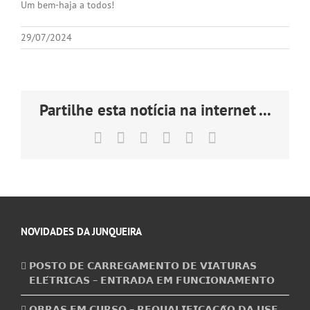
Um bem-haja a todos!
29/07/2024
Partilhe esta notícia na internet ...
Facebook
X
LinkedIn
Tumblr
Pinterest
Email
(necessário
mas
não
publicado)
NOVIDADES DA JUNQUEIRA
𝗣𝗢𝗦𝗧𝗢 𝗗𝗘 𝗖𝗔𝗥𝗥𝗘𝗚𝗔𝗠𝗘𝗡𝗧𝗢 𝗗𝗘 𝗩𝗜𝗔𝗧𝗨𝗥𝗔𝗦
𝗘𝗟𝗘́𝗧𝗥𝗜𝗖𝗔𝗦 – 𝗘𝗡𝗧𝗥𝗔𝗗𝗔 𝗘𝗠 𝗙𝗨𝗡𝗖𝗜𝗢𝗡𝗔𝗠𝗘𝗡𝗧𝗢
𝗢𝗕𝗥𝗔𝗦 𝗘𝗠 𝗖𝗨𝗥𝗦𝗢 – 𝗥𝗘𝗤𝗨𝗔𝗟𝗜𝗙𝗜𝗖𝗔𝗖̧𝗔̃𝗢 𝗗𝗔 𝗨𝗦𝗙