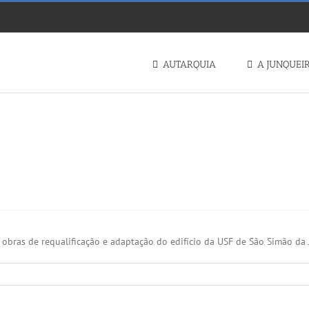
AUTARQUIA
A JUNQUEI
𝗜𝗖𝗔𝗖̧𝗔̃𝗢 𝗗𝗔 𝗨𝗦𝗙 𝗦𝗔̃𝗢 𝗦𝗜𝗠𝗔̃𝗢 
 obras de requalificação e adaptação do edifício da USF de São Simão da 