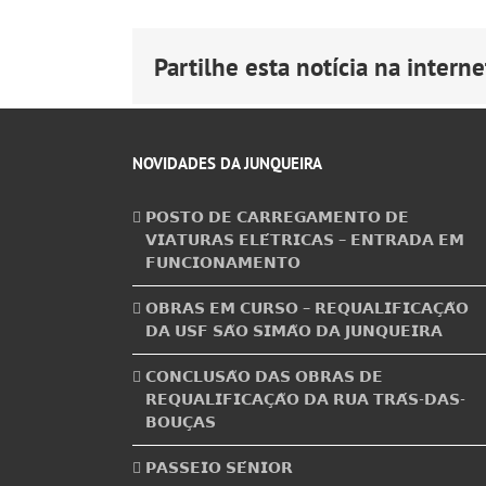
Partilhe esta notícia na internet
NOVIDADES DA JUNQUEIRA
𝗣𝗢𝗦𝗧𝗢 𝗗𝗘 𝗖𝗔𝗥𝗥𝗘𝗚𝗔𝗠𝗘𝗡𝗧𝗢 𝗗𝗘
𝗩𝗜𝗔𝗧𝗨𝗥𝗔𝗦 𝗘𝗟𝗘́𝗧𝗥𝗜𝗖𝗔𝗦 – 𝗘𝗡𝗧𝗥𝗔𝗗𝗔 𝗘𝗠
𝗙𝗨𝗡𝗖𝗜𝗢𝗡𝗔𝗠𝗘𝗡𝗧𝗢
𝗢𝗕𝗥𝗔𝗦 𝗘𝗠 𝗖𝗨𝗥𝗦𝗢 – 𝗥𝗘𝗤𝗨𝗔𝗟𝗜𝗙𝗜𝗖𝗔𝗖̧𝗔̃𝗢
𝗗𝗔 𝗨𝗦𝗙 𝗦𝗔̃𝗢 𝗦𝗜𝗠𝗔̃𝗢 𝗗𝗔 𝗝𝗨𝗡𝗤𝗨𝗘𝗜𝗥𝗔
𝗖𝗢𝗡𝗖𝗟𝗨𝗦𝗔̃𝗢 𝗗𝗔𝗦 𝗢𝗕𝗥𝗔𝗦 𝗗𝗘
𝗥𝗘𝗤𝗨𝗔𝗟𝗜𝗙𝗜𝗖𝗔𝗖̧𝗔̃𝗢 𝗗𝗔 𝗥𝗨𝗔 𝗧𝗥𝗔́𝗦-𝗗𝗔𝗦-
𝗕𝗢𝗨𝗖̧𝗔𝗦
𝗣𝗔𝗦𝗦𝗘𝗜𝗢 𝗦𝗘́𝗡𝗜𝗢𝗥