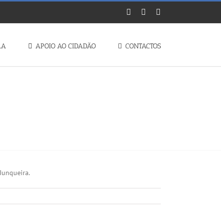
Facebook
Instagram
YouTube
RA
APOIO AO CIDADÃO
CONTACTOS
𝗔 𝗝𝗨𝗡𝗤𝗨𝗘𝗜𝗥𝗔
Junqueira.