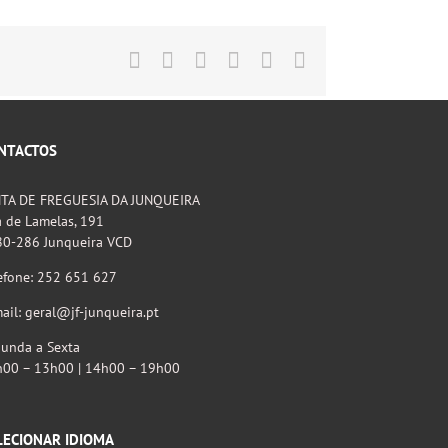
Facebook
X
LinkedIn
Tumblr
Pinterest
Email
(necessário
mas
não
publicado)
NTACTOS
NTA DE FREGUESIA DA JUNQUEIRA
 de Lamelas, 191
80-286 Junqueira VCD
efone: 252 651 627
ail: geral@jf-junqueira.pt
unda a Sexta
h00 – 13h00 | 14h00 – 19h00
LECIONAR IDIOMA