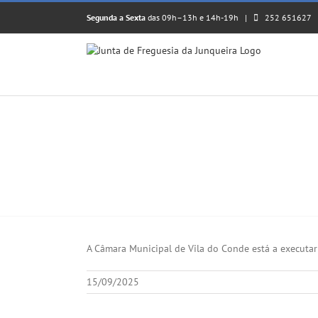
Skip
Segunda a Sexta
das 09h–13h e 14h-19h |
252 651627
to
content
𝗢𝗕𝗥𝗔𝗦 𝗘𝗠 𝗖𝗨𝗥𝗦𝗢 – 𝗥𝗘𝗤𝗨𝗔𝗟𝗜𝗙
View
Larger
A Câmara Municipal de Vila do Conde está a executar
Image
15/09/2025