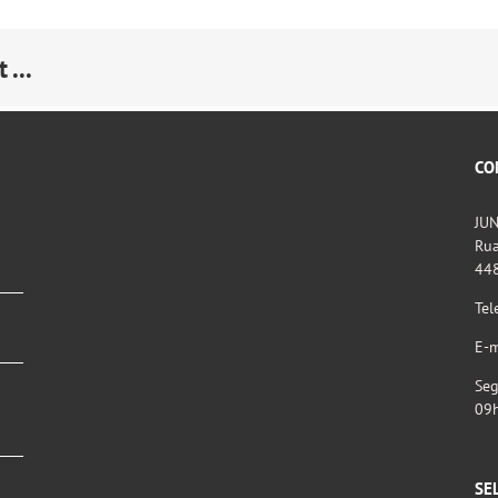
 ...
CO
JU
Rua
44
Tel
E-m
Seg
09
SE