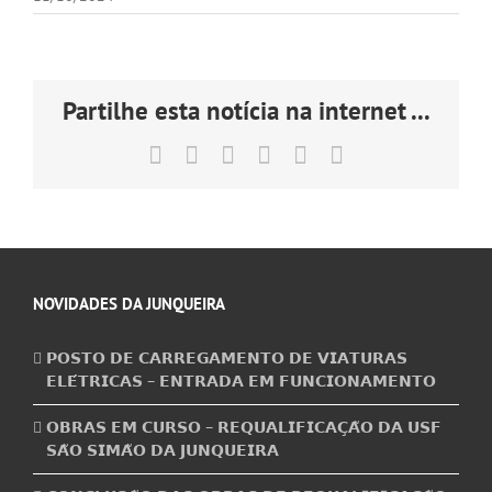
Partilhe esta notícia na internet ...
Facebook
X
LinkedIn
Tumblr
Pinterest
Email
(necessário
mas
não
publicado)
NOVIDADES DA JUNQUEIRA
𝗣𝗢𝗦𝗧𝗢 𝗗𝗘 𝗖𝗔𝗥𝗥𝗘𝗚𝗔𝗠𝗘𝗡𝗧𝗢 𝗗𝗘 𝗩𝗜𝗔𝗧𝗨𝗥𝗔𝗦
𝗘𝗟𝗘́𝗧𝗥𝗜𝗖𝗔𝗦 – 𝗘𝗡𝗧𝗥𝗔𝗗𝗔 𝗘𝗠 𝗙𝗨𝗡𝗖𝗜𝗢𝗡𝗔𝗠𝗘𝗡𝗧𝗢
𝗢𝗕𝗥𝗔𝗦 𝗘𝗠 𝗖𝗨𝗥𝗦𝗢 – 𝗥𝗘𝗤𝗨𝗔𝗟𝗜𝗙𝗜𝗖𝗔𝗖̧𝗔̃𝗢 𝗗𝗔 𝗨𝗦𝗙
𝗦𝗔̃𝗢 𝗦𝗜𝗠𝗔̃𝗢 𝗗𝗔 𝗝𝗨𝗡𝗤𝗨𝗘𝗜𝗥𝗔