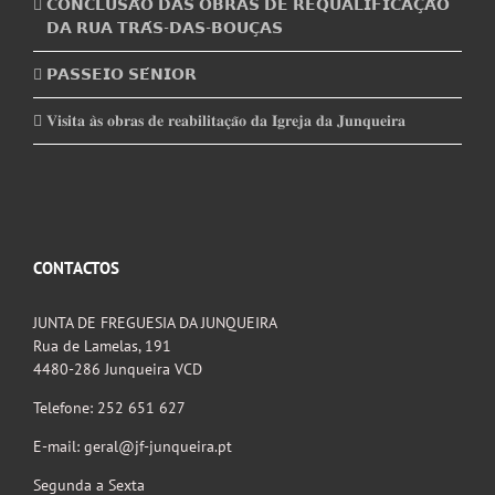
𝗖𝗢𝗡𝗖𝗟𝗨𝗦𝗔̃𝗢 𝗗𝗔𝗦 𝗢𝗕𝗥𝗔𝗦 𝗗𝗘 𝗥𝗘𝗤𝗨𝗔𝗟𝗜𝗙𝗜𝗖𝗔𝗖̧𝗔̃𝗢
𝗗𝗔 𝗥𝗨𝗔 𝗧𝗥𝗔́𝗦-𝗗𝗔𝗦-𝗕𝗢𝗨𝗖̧𝗔𝗦
𝗣𝗔𝗦𝗦𝗘𝗜𝗢 𝗦𝗘́𝗡𝗜𝗢𝗥
𝐕𝐢𝐬𝐢𝐭𝐚 𝐚̀𝐬 𝐨𝐛𝐫𝐚𝐬 𝐝𝐞 𝐫𝐞𝐚𝐛𝐢𝐥𝐢𝐭𝐚𝐜̧𝐚̃𝐨 𝐝𝐚 𝐈𝐠𝐫𝐞𝐣𝐚 𝐝𝐚 𝐉𝐮𝐧𝐪𝐮𝐞𝐢𝐫𝐚
CONTACTOS
JUNTA DE FREGUESIA DA JUNQUEIRA
Rua de Lamelas, 191
4480-286 Junqueira VCD
Telefone: 252 651 627
E-mail: geral@jf-junqueira.pt
Segunda a Sexta