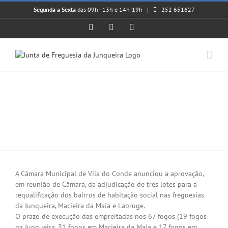
Skip
Segunda a Sexta
das 09h–13h e 14h-19h |
252 651627
to
content
Facebook
Instagram
YouTube
𝗢𝗕𝗥𝗔𝗦 𝗗𝗘
𝗥𝗘𝗤𝗨𝗔𝗟𝗜𝗙𝗜𝗖𝗔𝗖̧𝗔̃𝗢 𝗗𝗢
𝗕𝗔𝗜𝗥𝗥𝗢 𝗗𝗘 𝗛𝗔𝗕𝗜𝗧𝗔𝗖̧𝗔̃𝗢
𝗦𝗢𝗖𝗜𝗔𝗟 𝗡𝗔 𝗝𝗨𝗡𝗤𝗨𝗘𝗜𝗥𝗔
View
Larger
A Câmara Municipal de Vila do Conde anunciou a aprovação,
Image
em reunião de Câmara, da adjudicação de três lotes para a
requalificação dos bairros de habitação social nas freguesias
da Junqueira, Macieira da Maia e Labruge.
O prazo de execução das empreitadas nos 67 fogos (19 fogos
na Junqueira, 31 fogos em Macieira da Maia e 17 fogos em