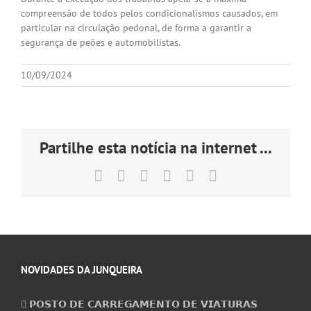
compreensão de todos pelos condicionalismos causados, em
particular na circulação pedonal, de forma a garantir a
segurança de peões e automobilistas.
10/09/2024
Partilhe esta notícia na internet ...
Facebook
X
LinkedIn
Tumblr
Pinterest
Email
(necessário
mas
não
publicado)
NOVIDADES DA JUNQUEIRA
𝗣𝗢𝗦𝗧𝗢 𝗗𝗘 𝗖𝗔𝗥𝗥𝗘𝗚𝗔𝗠𝗘𝗡𝗧𝗢 𝗗𝗘 𝗩𝗜𝗔𝗧𝗨𝗥𝗔𝗦