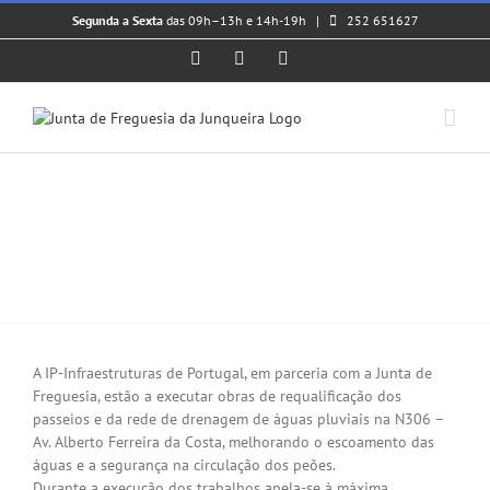
Skip
Segunda a Sexta
das 09h–13h e 14h-19h |
252 651627
to
content
Facebook
Instagram
YouTube
𝗡𝟯𝟬𝟲 𝗕𝗔𝗥𝗥𝗢𝗦 – 𝗢𝗕𝗥𝗔𝗦 𝗗𝗘
𝗥𝗘𝗤𝗨𝗔𝗟𝗜𝗙𝗜𝗖𝗔𝗖̧𝗔̃𝗢 𝗗𝗘
𝗣𝗔𝗦𝗦𝗘𝗜𝗢𝗦 𝗘 𝗗𝗥𝗘𝗡𝗔𝗚𝗘𝗠
𝗗𝗘 𝗔́𝗚𝗨𝗔𝗦 𝗣𝗟𝗨𝗩𝗜𝗔𝗜𝗦
View
Larger
A IP-Infraestruturas de Portugal, em parceria com a Junta de
Image
Freguesia, estão a executar obras de requalificação dos
passeios e da rede de drenagem de águas pluviais na N306 –
Av. Alberto Ferreira da Costa, melhorando o escoamento das
águas e a segurança na circulação dos peões.
Durante a execução dos trabalhos apela-se à máxima