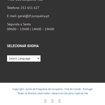
Telefone: 252 651 627
E-mail: geral@jf-junqueira.pt
Segunda a Sexta
09h00 – 13h00 | 14h00 – 19h00
SELECIONAR IDIOMA
Copyright - Junta de Freguesia da Junqueira - Vila do Conde - Portugal
Todos os direitos reservados | desenvolvido pela
hojenet.lda
Facebook
Instagram
YouTube