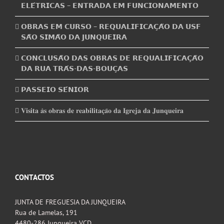
𝗘𝗟𝗘́𝗧𝗥𝗜𝗖𝗔𝗦 – 𝗘𝗡𝗧𝗥𝗔𝗗𝗔 𝗘𝗠 𝗙𝗨𝗡𝗖𝗜𝗢𝗡𝗔𝗠𝗘𝗡𝗧𝗢
𝗢𝗕𝗥𝗔𝗦 𝗘𝗠 𝗖𝗨𝗥𝗦𝗢 – 𝗥𝗘𝗤𝗨𝗔𝗟𝗜𝗙𝗜𝗖𝗔𝗖̧𝗔̃𝗢 𝗗𝗔 𝗨𝗦𝗙
𝗦𝗔̃𝗢 𝗦𝗜𝗠𝗔̃𝗢 𝗗𝗔 𝗝𝗨𝗡𝗤𝗨𝗘𝗜𝗥𝗔
𝗖𝗢𝗡𝗖𝗟𝗨𝗦𝗔̃𝗢 𝗗𝗔𝗦 𝗢𝗕𝗥𝗔𝗦 𝗗𝗘 𝗥𝗘𝗤𝗨𝗔𝗟𝗜𝗙𝗜𝗖𝗔𝗖̧𝗔̃𝗢
𝗗𝗔 𝗥𝗨𝗔 𝗧𝗥𝗔́𝗦-𝗗𝗔𝗦-𝗕𝗢𝗨𝗖̧𝗔𝗦
𝗣𝗔𝗦𝗦𝗘𝗜𝗢 𝗦𝗘́𝗡𝗜𝗢𝗥
𝐕𝐢𝐬𝐢𝐭𝐚 𝐚̀𝐬 𝐨𝐛𝐫𝐚𝐬 𝐝𝐞 𝐫𝐞𝐚𝐛𝐢𝐥𝐢𝐭𝐚𝐜̧𝐚̃𝐨 𝐝𝐚 𝐈𝐠𝐫𝐞𝐣𝐚 𝐝𝐚 𝐉𝐮𝐧𝐪𝐮𝐞𝐢𝐫𝐚
CONTACTOS
JUNTA DE FREGUESIA DA JUNQUEIRA
Rua de Lamelas, 191
4480-286 Junqueira VCD