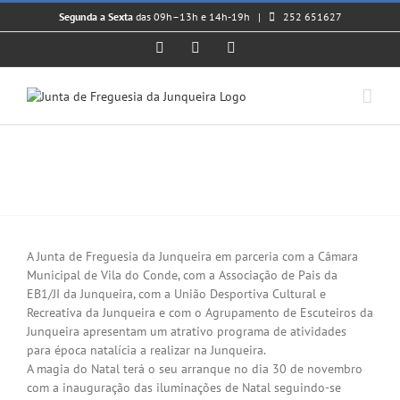
Skip
Segunda a Sexta
das 09h–13h e 14h-19h |
252 651627
to
content
Facebook
Instagram
YouTube
𝗡𝗔𝗧𝗔𝗟 𝗡𝗔 𝗝𝗨𝗡𝗤𝗨𝗘𝗜𝗥𝗔 |
𝟮𝟬𝟮𝟰
View
Larger
A Junta de Freguesia da Junqueira em parceria com a Câmara
Image
Municipal de Vila do Conde, com a Associação de Pais da
EB1/JI da Junqueira, com a União Desportiva Cultural e
Recreativa da Junqueira e com o Agrupamento de Escuteiros da
Junqueira apresentam um atrativo programa de atividades
para época natalícia a realizar na Junqueira.
A magia do Natal terá o seu arranque no dia 30 de novembro
com a inauguração das iluminações de Natal seguindo-se