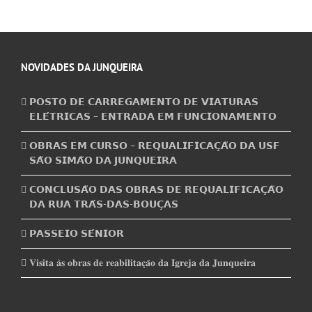
mas
não
publicado)
NOVIDADES DA JUNQUEIRA
𝗣𝗢𝗦𝗧𝗢 𝗗𝗘 𝗖𝗔𝗥𝗥𝗘𝗚𝗔𝗠𝗘𝗡𝗧𝗢 𝗗𝗘 𝗩𝗜𝗔𝗧𝗨𝗥𝗔𝗦
𝗘𝗟𝗘́𝗧𝗥𝗜𝗖𝗔𝗦 – 𝗘𝗡𝗧𝗥𝗔𝗗𝗔 𝗘𝗠 𝗙𝗨𝗡𝗖𝗜𝗢𝗡𝗔𝗠𝗘𝗡𝗧𝗢
𝗢𝗕𝗥𝗔𝗦 𝗘𝗠 𝗖𝗨𝗥𝗦𝗢 – 𝗥𝗘𝗤𝗨𝗔𝗟𝗜𝗙𝗜𝗖𝗔𝗖̧𝗔̃𝗢 𝗗𝗔 𝗨𝗦𝗙
𝗦𝗔̃𝗢 𝗦𝗜𝗠𝗔̃𝗢 𝗗𝗔 𝗝𝗨𝗡𝗤𝗨𝗘𝗜𝗥𝗔
𝗖𝗢𝗡𝗖𝗟𝗨𝗦𝗔̃𝗢 𝗗𝗔𝗦 𝗢𝗕𝗥𝗔𝗦 𝗗𝗘 𝗥𝗘𝗤𝗨𝗔𝗟𝗜𝗙𝗜𝗖𝗔𝗖̧𝗔̃𝗢
𝗗𝗔 𝗥𝗨𝗔 𝗧𝗥𝗔́𝗦-𝗗𝗔𝗦-𝗕𝗢𝗨𝗖̧𝗔𝗦
𝗣𝗔𝗦𝗦𝗘𝗜𝗢 𝗦𝗘́𝗡𝗜𝗢𝗥
𝐕𝐢𝐬𝐢𝐭𝐚 𝐚̀𝐬 𝐨𝐛𝐫𝐚𝐬 𝐝𝐞 𝐫𝐞𝐚𝐛𝐢𝐥𝐢𝐭𝐚𝐜̧𝐚̃𝐨 𝐝𝐚 𝐈𝐠𝐫𝐞𝐣𝐚 𝐝𝐚 𝐉𝐮𝐧𝐪𝐮𝐞𝐢𝐫𝐚