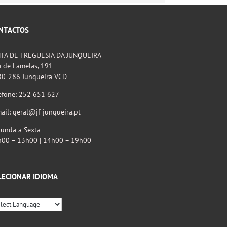
mas
não
publicado)
NTACTOS
NTA DE FREGUESIA DA JUNQUEIRA
 de Lamelas, 191
80-286 Junqueira VCD
efone: 252 651 627
ail: geral@jf-junqueira.pt
unda a Sexta
h00 – 13h00 | 14h00 – 19h00
LECIONAR IDIOMA