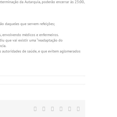
determinação da Autarquia, poderão encerrar às 23:00,
ção daqueles que servem refeições;
os, envolvendo médicos e enfermeiros.
diu que vai existir uma “readaptação do
cia.
s autoridades de saúde, e que evitem aglomerados
Facebook
X
LinkedIn
Tumblr
Pinterest
Email
(necessário