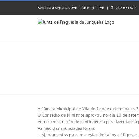
Skip
Segunda a Sexta
das 09h–13h e 14h-19h |
252 651627
to
content
𝗠𝗘𝗗𝗜𝗗𝗔𝗦 𝗗𝗘 𝗖𝗢𝗡𝗧𝗜𝗡𝗚𝗘̂𝗡𝗖𝗜
View
Larger
A Câmara Municipal de Vila do Conde determina as 
Image
O Conselho de Ministros aprovou no dia 10 de setemb
entrar em situação de contingência para fazer face à
As medidas anunciadas foram:
– Ajuntamentos passam a estar limitados a 10 pesso