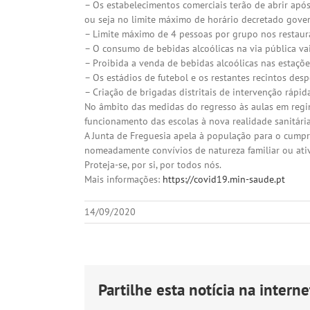
– Os estabelecimentos comerciais terão de abrir após 
ou seja no limite máximo de horário decretado gov
– Limite máximo de 4 pessoas por grupo nos restauran
– O consumo de bebidas alcoólicas na via pública vai
– Proibida a venda de bebidas alcoólicas nas estaçõe
– Os estádios de futebol e os restantes recintos des
– Criação de brigadas distritais de intervenção rápi
No âmbito das medidas do regresso às aulas em regim
funcionamento das escolas à nova realidade sanitári
A Junta de Freguesia apela à população para o cump
nomeadamente convívios de natureza familiar ou ativ
Proteja-se, por si, por todos nós.
Mais informações:
https://covid19.min-saude.pt
14/09/2020
Partilhe esta notícia na internet