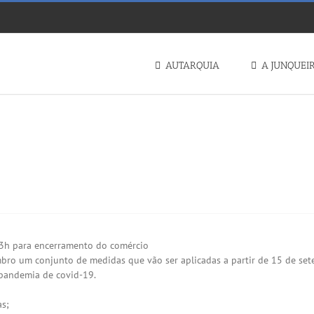
AUTARQUIA
A JUNQUEI
 – 𝗘𝗠 𝗩𝗜𝗚𝗢𝗥 𝗔 𝗣𝗔𝗥𝗧𝗜𝗥 𝗗𝗢 𝗗𝗜𝗔
23h para encerramento do comércio
ro um conjunto de medidas que vão ser aplicadas a partir de 15 de setem
 pandemia de covid-19.
as;