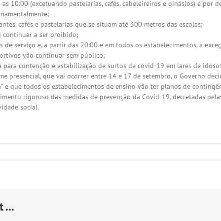
as 10:00 (excetuando pastelarias, cafés, cabeleireiros e ginásios) e por 
ernamentalmente;
tes, cafés e pastelarias que se situam até 300 metros das escolas;
 continuar a ser proibido;
s de serviço e, a partir das 20:00 e em todos os estabelecimentos, à exce
portivos vão continuar sem público;
da para contenção e estabilização de surtos de covid-19 em lares de idos
e presencial, que vai ocorrer entre 14 e 17 de setembro, o Governo deci
a” e que todos os estabelecimentos de ensino vão ter planos de contingên
rimento rigoroso das medidas de prevenção da Covid-19, decretadas pela
idade social.
 ...