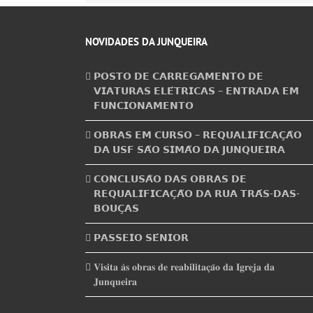
NOVIDADES DA JUNQUEIRA
𝗣𝗢𝗦𝗧𝗢 𝗗𝗘 𝗖𝗔𝗥𝗥𝗘𝗚𝗔𝗠𝗘𝗡𝗧𝗢 𝗗𝗘
𝗩𝗜𝗔𝗧𝗨𝗥𝗔𝗦 𝗘𝗟𝗘́𝗧𝗥𝗜𝗖𝗔𝗦 – 𝗘𝗡𝗧𝗥𝗔𝗗𝗔 𝗘𝗠
𝗙𝗨𝗡𝗖𝗜𝗢𝗡𝗔𝗠𝗘𝗡𝗧𝗢
𝗢𝗕𝗥𝗔𝗦 𝗘𝗠 𝗖𝗨𝗥𝗦𝗢 – 𝗥𝗘𝗤𝗨𝗔𝗟𝗜𝗙𝗜𝗖𝗔𝗖̧𝗔̃𝗢
𝗗𝗔 𝗨𝗦𝗙 𝗦𝗔̃𝗢 𝗦𝗜𝗠𝗔̃𝗢 𝗗𝗔 𝗝𝗨𝗡𝗤𝗨𝗘𝗜𝗥𝗔
𝗖𝗢𝗡𝗖𝗟𝗨𝗦𝗔̃𝗢 𝗗𝗔𝗦 𝗢𝗕𝗥𝗔𝗦 𝗗𝗘
𝗥𝗘𝗤𝗨𝗔𝗟𝗜𝗙𝗜𝗖𝗔𝗖̧𝗔̃𝗢 𝗗𝗔 𝗥𝗨𝗔 𝗧𝗥𝗔́𝗦-𝗗𝗔𝗦-
𝗕𝗢𝗨𝗖̧𝗔𝗦
𝗣𝗔𝗦𝗦𝗘𝗜𝗢 𝗦𝗘́𝗡𝗜𝗢𝗥
𝐕𝐢𝐬𝐢𝐭𝐚 𝐚̀𝐬 𝐨𝐛𝐫𝐚𝐬 𝐝𝐞 𝐫𝐞𝐚𝐛𝐢𝐥𝐢𝐭𝐚𝐜̧𝐚̃𝐨 𝐝𝐚 𝐈𝐠𝐫𝐞𝐣𝐚 𝐝𝐚
𝐉𝐮𝐧𝐪𝐮𝐞𝐢𝐫𝐚