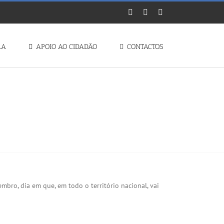
Facebook
Instagram
YouTube
RA
APOIO AO CIDADÃO
CONTACTOS
 𝟭𝟱 𝗗𝗘 𝗦𝗘𝗧𝗘𝗠𝗕𝗥𝗢
bro, dia em que, em todo o território nacional, vai