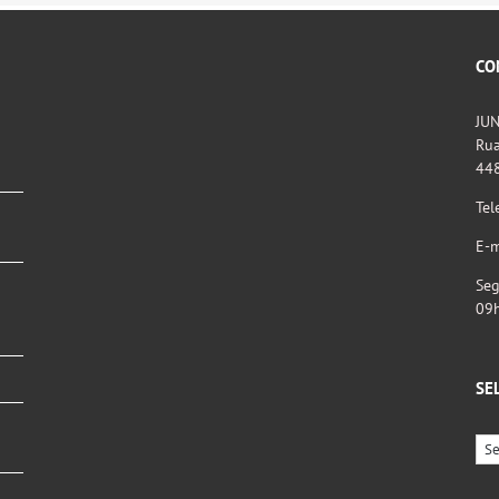
CO
JU
Rua
44
Tel
E-m
Seg
09
SE