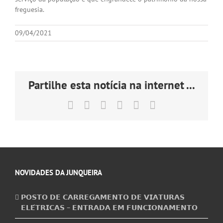
freguesia.
09/04/2021
Partilhe esta notícia na internet ...
Facebook
X
LinkedIn
Tumblr
Pinterest
Email
(necessário
mas
não
publicado)
NOVIDADES DA JUNQUEIRA
𝗣𝗢𝗦𝗧𝗢 𝗗𝗘 𝗖𝗔𝗥𝗥𝗘𝗚𝗔𝗠𝗘𝗡𝗧𝗢 𝗗𝗘 𝗩𝗜𝗔𝗧𝗨𝗥𝗔𝗦
𝗘𝗟𝗘́𝗧𝗥𝗜𝗖𝗔𝗦 – 𝗘𝗡𝗧𝗥𝗔𝗗𝗔 𝗘𝗠 𝗙𝗨𝗡𝗖𝗜𝗢𝗡𝗔𝗠𝗘𝗡𝗧𝗢