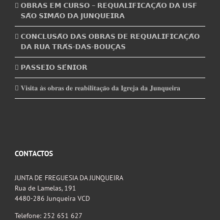
𝗢𝗕𝗥𝗔𝗦 𝗘𝗠 𝗖𝗨𝗥𝗦𝗢 – 𝗥𝗘𝗤𝗨𝗔𝗟𝗜𝗙𝗜𝗖𝗔𝗖̧𝗔̃𝗢 𝗗𝗔 𝗨𝗦𝗙
𝗦𝗔̃𝗢 𝗦𝗜𝗠𝗔̃𝗢 𝗗𝗔 𝗝𝗨𝗡𝗤𝗨𝗘𝗜𝗥𝗔
𝗖𝗢𝗡𝗖𝗟𝗨𝗦𝗔̃𝗢 𝗗𝗔𝗦 𝗢𝗕𝗥𝗔𝗦 𝗗𝗘 𝗥𝗘𝗤𝗨𝗔𝗟𝗜𝗙𝗜𝗖𝗔𝗖̧𝗔̃𝗢
𝗗𝗔 𝗥𝗨𝗔 𝗧𝗥𝗔́𝗦-𝗗𝗔𝗦-𝗕𝗢𝗨𝗖̧𝗔𝗦
𝗣𝗔𝗦𝗦𝗘𝗜𝗢 𝗦𝗘́𝗡𝗜𝗢𝗥
𝐕𝐢𝐬𝐢𝐭𝐚 𝐚̀𝐬 𝐨𝐛𝐫𝐚𝐬 𝐝𝐞 𝐫𝐞𝐚𝐛𝐢𝐥𝐢𝐭𝐚𝐜̧𝐚̃𝐨 𝐝𝐚 𝐈𝐠𝐫𝐞𝐣𝐚 𝐝𝐚 𝐉𝐮𝐧𝐪𝐮𝐞𝐢𝐫𝐚
CONTACTOS
JUNTA DE FREGUESIA DA JUNQUEIRA
Rua de Lamelas, 191
4480-286 Junqueira VCD
Telefone: 252 651 627