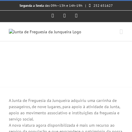
Skip
Segunda a Sexta
das 09h–13h e 14h-19h |
252 651627
to
content
Facebook
Instagram
YouTube
𝗝𝗨𝗡𝗧𝗔 𝗗𝗘 𝗙𝗥𝗘𝗚𝗨𝗘𝗦𝗜𝗔
𝗔𝗗𝗤𝗨𝗜𝗥𝗜𝗨 𝗨𝗠𝗔
𝗖𝗔𝗥𝗥𝗜𝗡𝗛𝗔 𝗗𝗘
𝗣𝗔𝗦𝗦𝗔𝗚𝗘𝗜𝗥𝗢𝗦
View
Larger
A Junta de Freguesia da Junqueira adquiriu uma carrinha de
Image
passageiros, de nove lugares, para apoio à atividade da Junta,
apoio ao movimento associativo e instituições da freguesia e
serviço social.
A nova viatura agora disponibilizada é mais um recurso ao
serviço da população e que engrandece o património da nossa