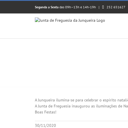
Skip
Segunda a Sexta
das 09h–13h e 14h-19h |
252 651627
to
content
𝗜𝗟𝗨𝗠𝗜𝗡𝗔𝗖̧𝗢̃𝗘𝗦 𝗗𝗘 𝗡𝗔𝗧𝗔𝗟 𝟮𝟬
View
Larger
A Junqueira ilumina-se para celebrar o espírito natalí
Image
A Junta de Freguesia inaugurou as iluminações de Nata
Boas Festas!
30/11/2020