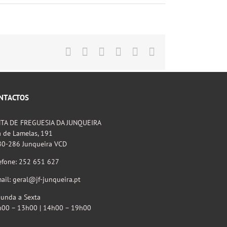
Facebook
X
LinkedIn
Tumblr
Pinterest
Email
(necessário
mas
não
publicado)
NTACTOS
NTA DE FREGUESIA DA JUNQUEIRA
 de Lamelas, 191
80-286 Junqueira VCD
efone: 252 651 627
ail: geral@jf-junqueira.pt
unda a Sexta
h00 – 13h00 | 14h00 – 19h00