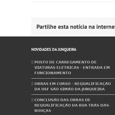
Partilhe esta notícia na internet
NOVIDADES DA JUNQUEIRA
𝗣𝗢𝗦𝗧𝗢 𝗗𝗘 𝗖𝗔𝗥𝗥𝗘𝗚𝗔𝗠𝗘𝗡𝗧𝗢 𝗗𝗘
𝗩𝗜𝗔𝗧𝗨𝗥𝗔𝗦 𝗘𝗟𝗘́𝗧𝗥𝗜𝗖𝗔𝗦 – 𝗘𝗡𝗧𝗥𝗔𝗗𝗔 𝗘𝗠
𝗙𝗨𝗡𝗖𝗜𝗢𝗡𝗔𝗠𝗘𝗡𝗧𝗢
𝗢𝗕𝗥𝗔𝗦 𝗘𝗠 𝗖𝗨𝗥𝗦𝗢 – 𝗥𝗘𝗤𝗨𝗔𝗟𝗜𝗙𝗜𝗖𝗔𝗖̧𝗔̃𝗢
𝗗𝗔 𝗨𝗦𝗙 𝗦𝗔̃𝗢 𝗦𝗜𝗠𝗔̃𝗢 𝗗𝗔 𝗝𝗨𝗡𝗤𝗨𝗘𝗜𝗥𝗔
𝗖𝗢𝗡𝗖𝗟𝗨𝗦𝗔̃𝗢 𝗗𝗔𝗦 𝗢𝗕𝗥𝗔𝗦 𝗗𝗘
𝗥𝗘𝗤𝗨𝗔𝗟𝗜𝗙𝗜𝗖𝗔𝗖̧𝗔̃𝗢 𝗗𝗔 𝗥𝗨𝗔 𝗧𝗥𝗔́𝗦-𝗗𝗔𝗦-
𝗕𝗢𝗨𝗖̧𝗔𝗦