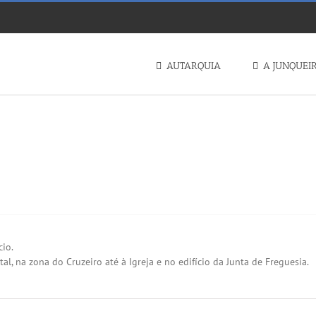
AUTARQUIA
A JUNQUEI
𝟬
cio.
l, na zona do Cruzeiro até à Igreja e no edifício da Junta de Freguesia.