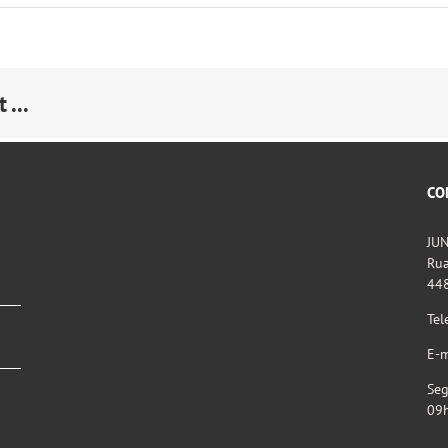
 ...
CO
JU
Rua
44
Tel
E-m
Seg
09