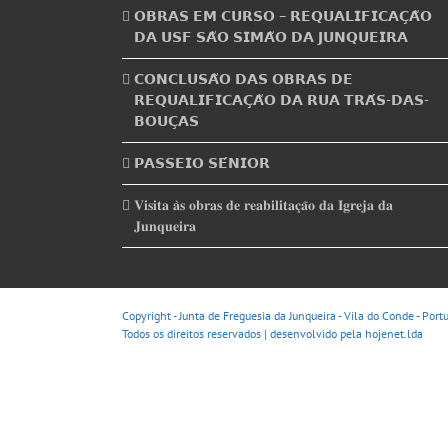
𝗢𝗕𝗥𝗔𝗦 𝗘𝗠 𝗖𝗨𝗥𝗦𝗢 – 𝗥𝗘𝗤𝗨𝗔𝗟𝗜𝗙𝗜𝗖𝗔𝗖̧𝗔̃𝗢
𝗗𝗔 𝗨𝗦𝗙 𝗦𝗔̃𝗢 𝗦𝗜𝗠𝗔̃𝗢 𝗗𝗔 𝗝𝗨𝗡𝗤𝗨𝗘𝗜𝗥𝗔
𝗖𝗢𝗡𝗖𝗟𝗨𝗦𝗔̃𝗢 𝗗𝗔𝗦 𝗢𝗕𝗥𝗔𝗦 𝗗𝗘
𝗥𝗘𝗤𝗨𝗔𝗟𝗜𝗙𝗜𝗖𝗔𝗖̧𝗔̃𝗢 𝗗𝗔 𝗥𝗨𝗔 𝗧𝗥𝗔́𝗦-𝗗𝗔𝗦-
𝗕𝗢𝗨𝗖̧𝗔𝗦
𝗣𝗔𝗦𝗦𝗘𝗜𝗢 𝗦𝗘́𝗡𝗜𝗢𝗥
𝐕𝐢𝐬𝐢𝐭𝐚 𝐚̀𝐬 𝐨𝐛𝐫𝐚𝐬 𝐝𝐞 𝐫𝐞𝐚𝐛𝐢𝐥𝐢𝐭𝐚𝐜̧𝐚̃𝐨 𝐝𝐚 𝐈𝐠𝐫𝐞𝐣𝐚 𝐝𝐚
𝐉𝐮𝐧𝐪𝐮𝐞𝐢𝐫𝐚
Copyright - Junta de Freguesia da Junqueira - Vila do Conde - Port
Todos os direitos reservados | desenvolvido pela
hojenet.lda