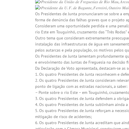
𝑃𝑟𝑒𝑠𝑖𝑑𝑒𝑛𝑡𝑒 𝑑𝑎 𝑈𝑛𝑖𝑎̃𝑜 𝑑𝑒 𝐹𝑟𝑒𝑔𝑢𝑒𝑠𝑖𝑎𝑠 𝑑𝑒 𝑅𝑖𝑜 𝑀𝑎𝑢, 𝐴𝑟𝑐𝑜
𝑃𝑟𝑒𝑠𝑖𝑑𝑒𝑛𝑡𝑒 𝑑𝑎 𝑈. 𝐹. 𝑑𝑒 𝐵𝑎𝑔𝑢𝑛𝑡𝑒, 𝐹𝑒𝑟𝑟𝑒𝑖𝑟𝑜́, 𝑂𝑢𝑡𝑒𝑖𝑟𝑜 𝑀𝑎
Os Presidentes de Junta pronunciaram-se sobre a 
forma de denúncia das falhas graves que o projeto a
Consideram uma oportunidade perdida e uma penalizaç
rio Este em Touguinhó, cruzamento das “Três Rodas” 
Outro tema que consideram extremamente preocupante
instalação das infraestruturas de água em saneamento
pelos autarcas e pela população, os motivos pelos qu
Os Presidentes de Junta lamentam profundamente que
e envolvimento das Juntas de Freguesia na decisão fi
Da Declaração de Voto apresentada, destacam-se as s
1. Os quatro Presidentes de Junta reconhecem e defe
2. Os quatro Presidentes de Junta consideram relevant
ponto de ligação com as estradas nacionais, a saber:
– Ponte sobre o rio Este – em Touguinhó, cruzamento
3. Os quatro Presidentes de Junta defendem a obriga
4. Os quatro Presidentes de Junta sublinham ainda a 
5. Os quatro Presidentes de Junta reforçam a necess
mitigação de risco de acidentes;
6. Os quatro Presidentes de Junta acreditam que aind
articulação com a Câmara Municipal, construírem uma