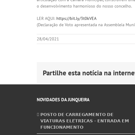
o desenvolvimento harmonioso do nosso concelho.
LER AQUI:
https://bit.ly/3t0kVEA
(Declaração de Voto apresentada na Assembleia Munic
28/04/2021
Partilhe esta notícia na internet
NOVIDADES DA JUNQUEIRA
𝗣𝗢𝗦𝗧𝗢 𝗗𝗘 𝗖𝗔𝗥𝗥𝗘𝗚𝗔𝗠𝗘𝗡𝗧𝗢 𝗗𝗘
𝗩𝗜𝗔𝗧𝗨𝗥𝗔𝗦 𝗘𝗟𝗘́𝗧𝗥𝗜𝗖𝗔𝗦 – 𝗘𝗡𝗧𝗥𝗔𝗗𝗔 𝗘𝗠
𝗙𝗨𝗡𝗖𝗜𝗢𝗡𝗔𝗠𝗘𝗡𝗧𝗢