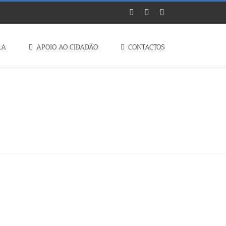
Facebook
Instagram
YouTube
RA
APOIO AO CIDADÃO
CONTACTOS
 𝗩𝗜𝗔𝗦 𝗠𝗨𝗡𝗜𝗖𝗜𝗣𝗔𝗜𝗦 –