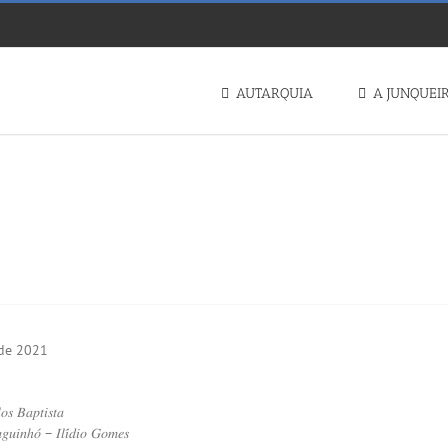
AUTARQUIA
A JUNQUEI
𝗘𝗜𝗧𝗔𝗗𝗔 𝗗𝗘 𝗕𝗘𝗡𝗘𝗙𝗜𝗖𝗜𝗔𝗖̧𝗔̃𝗢 𝗗𝗘
 de 2021
𝑜𝑠 𝐵𝑎𝑝𝑡𝑖𝑠𝑡𝑎
𝑔𝑢𝑖𝑛ℎ𝑜́ – 𝐼𝑙𝑖́𝑑𝑖𝑜 𝐺𝑜𝑚𝑒𝑠