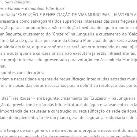
 – 𝑆𝑎𝑟𝑎 𝐵𝑎𝑙𝑎𝑧𝑒𝑖𝑟𝑜
𝑖𝑜𝑟 𝑒 𝑃𝑎𝑟𝑎𝑑𝑎 – 𝐵𝑒𝑟𝑛𝑎𝑟𝑑𝑖𝑛𝑜 𝑉𝑖𝑙𝑎𝑠 𝐵𝑜𝑎𝑠
empreitada “EXECUÇÃO E BENEFICIAÇÃO DE VIAS MUNICIPAIS – MASTERPLAN
presenta e como salvaguarda dos superiores interesses das suas freguesi
ão para as populações a não resolução imediata dos quatro pontos críti
em Bagunte, cruzamento do “Cruzeiro” na Junqueira e cruzamento do “Galo
 é falta de garantias por parte da Câmara Municipal de que serão asse
 ainda em falta, o que a confirmar-se será um erro tremendo e uma injus
ais a autarquia e a concessionária não executam já estas infraestruturas.
 o projeto tenha sido apresentado para votação em Assembleia Municipa
nal.
eguintes considerações:
ndem a necessidade urgente de requalificação integral das estradas munic
e a inclusão das obras necessárias para a definitiva resolução dos pontos
 das “Três Rodas” – em Bagunte, cruzamento do “Cruzeiro” – na Junqueira
ção da prévia construção das infraestruturas de água e saneamento em fa
importância de acautelar a construção ou requalificação da rede de águas
idade de implementação de um plano geral de segurança rodoviária e de u
a é tempo de corrigir erros e de melhorar o projeto e nesse sentido manif
 proposta e uma solução de compromisso que satisfaça as populações e os