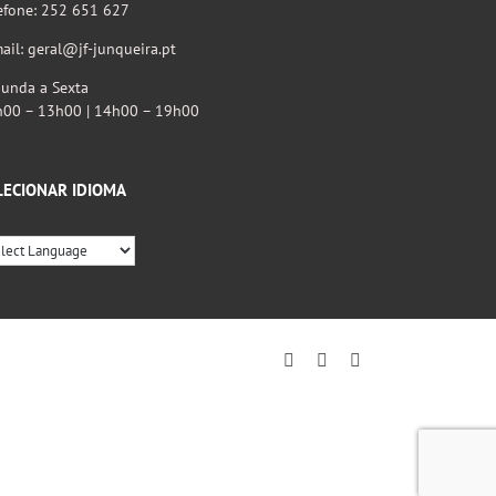
efone: 252 651 627
ail: geral@jf-junqueira.pt
unda a Sexta
h00 – 13h00 | 14h00 – 19h00
LECIONAR IDIOMA
Facebook
Instagram
YouTube