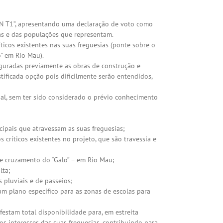
 T1”, apresentando uma declaração de voto como
as e das populações que representam.
cos existentes nas suas freguesias (ponte sobre o
” em Rio Mau).
guradas previamente as obras de construção e
tificada opção pois dificilmente serão entendidos,
l, sem ter sido considerado o prévio conhecimento
ipais que atravessam as suas freguesias;
 críticos existentes no projeto, que são travessia e
 e cruzamento do “Galo” – em Rio Mau;
lta;
 pluviais e de passeios;
m plano específico para as zonas de escolas para
estam total disponibilidade para, em estreita
 interesses das suas freguesias, contribuindo para