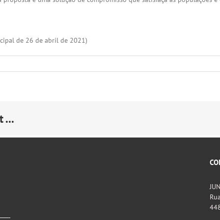
ipal de 26 de abril de 2021)
 ...
CO
JU
Rua
44