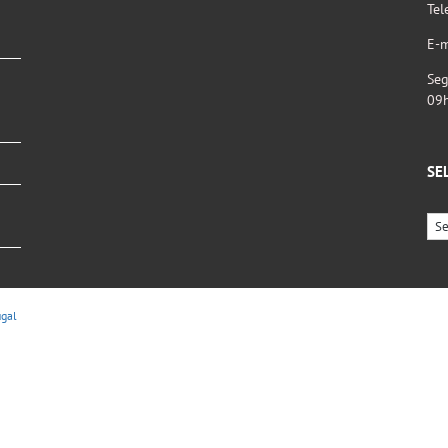
Tel
E-m
Seg
09
SE
ugal