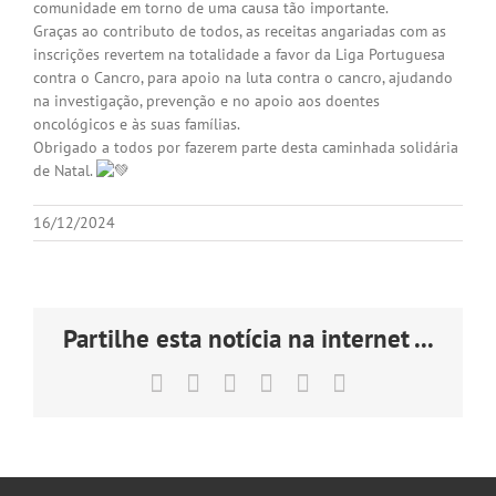
comunidade em torno de uma causa tão importante.
Graças ao contributo de todos, as receitas angariadas com as
inscrições revertem na totalidade a favor da Liga Portuguesa
contra o Cancro, para apoio na luta contra o cancro, ajudando
na investigação, prevenção e no apoio aos doentes
oncológicos e às suas famílias.
Obrigado a todos por fazerem parte desta caminhada solidária
de Natal.
16/12/2024
Partilhe esta notícia na internet ...
Facebook
X
LinkedIn
Tumblr
Pinterest
Email
(necessário
mas
não
publicado)