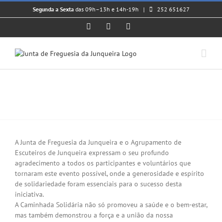
Skip
Segunda a Sexta
das 09h–13h e 14h-19h |
252 651627
to
content
Facebook
Instagram
YouTube
𝗖𝗔𝗠𝗜𝗡𝗛𝗔𝗗𝗔 𝗦𝗢𝗟𝗜𝗗𝗔́𝗥𝗜𝗔 –
𝗔𝗚𝗥𝗔𝗗𝗘𝗖𝗜𝗠𝗘𝗡𝗧𝗢
View
Larger
A Junta de Freguesia da Junqueira e o Agrupamento de
Image
Escuteiros de Junqueira expressam o seu profundo
agradecimento a todos os participantes e voluntários que
tornaram este evento possível, onde a generosidade e espírito
de solidariedade foram essenciais para o sucesso desta
iniciativa.
A Caminhada Solidária não só promoveu a saúde e o bem-estar,
mas também demonstrou a força e a união da nossa