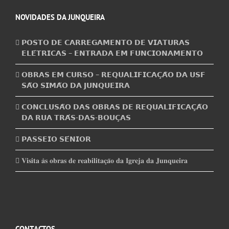
NOVIDADES DA JUNQUEIRA
𝗣𝗢𝗦𝗧𝗢 𝗗𝗘 𝗖𝗔𝗥𝗥𝗘𝗚𝗔𝗠𝗘𝗡𝗧𝗢 𝗗𝗘 𝗩𝗜𝗔𝗧𝗨𝗥𝗔𝗦
𝗘𝗟𝗘́𝗧𝗥𝗜𝗖𝗔𝗦 – 𝗘𝗡𝗧𝗥𝗔𝗗𝗔 𝗘𝗠 𝗙𝗨𝗡𝗖𝗜𝗢𝗡𝗔𝗠𝗘𝗡𝗧𝗢
𝗢𝗕𝗥𝗔𝗦 𝗘𝗠 𝗖𝗨𝗥𝗦𝗢 – 𝗥𝗘𝗤𝗨𝗔𝗟𝗜𝗙𝗜𝗖𝗔𝗖̧𝗔̃𝗢 𝗗𝗔 𝗨𝗦𝗙
𝗦𝗔̃𝗢 𝗦𝗜𝗠𝗔̃𝗢 𝗗𝗔 𝗝𝗨𝗡𝗤𝗨𝗘𝗜𝗥𝗔
𝗖𝗢𝗡𝗖𝗟𝗨𝗦𝗔̃𝗢 𝗗𝗔𝗦 𝗢𝗕𝗥𝗔𝗦 𝗗𝗘 𝗥𝗘𝗤𝗨𝗔𝗟𝗜𝗙𝗜𝗖𝗔𝗖̧𝗔̃𝗢
𝗗𝗔 𝗥𝗨𝗔 𝗧𝗥𝗔́𝗦-𝗗𝗔𝗦-𝗕𝗢𝗨𝗖̧𝗔𝗦
𝗣𝗔𝗦𝗦𝗘𝗜𝗢 𝗦𝗘́𝗡𝗜𝗢𝗥
𝐕𝐢𝐬𝐢𝐭𝐚 𝐚̀𝐬 𝐨𝐛𝐫𝐚𝐬 𝐝𝐞 𝐫𝐞𝐚𝐛𝐢𝐥𝐢𝐭𝐚𝐜̧𝐚̃𝐨 𝐝𝐚 𝐈𝐠𝐫𝐞𝐣𝐚 𝐝𝐚 𝐉𝐮𝐧𝐪𝐮𝐞𝐢𝐫𝐚
CONTACTOS