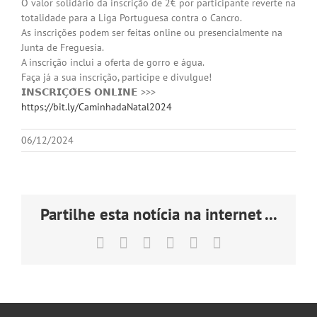
O valor solidário da inscrição de 2€ por participante reverte na
totalidade para a Liga Portuguesa contra o Cancro.
As inscrições podem ser feitas online ou presencialmente na
Junta de Freguesia.
A inscrição inclui a oferta de gorro e água.
Faça já a sua inscrição, participe e divulgue!
𝗜𝗡𝗦𝗖𝗥𝗜𝗖̧𝗢̃𝗘𝗦 𝗢𝗡𝗟𝗜𝗡𝗘 >>>
https://bit.ly/CaminhadaNatal2024
06/12/2024
Partilhe esta notícia na internet ...
Facebook
X
LinkedIn
Tumblr
Pinterest
Email
(necessário
mas
não
publicado)