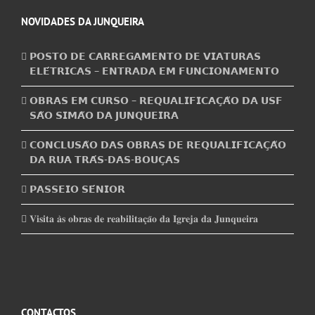
NOVIDADES DA JUNQUEIRA
𝗣𝗢𝗦𝗧𝗢 𝗗𝗘 𝗖𝗔𝗥𝗥𝗘𝗚𝗔𝗠𝗘𝗡𝗧𝗢 𝗗𝗘 𝗩𝗜𝗔𝗧𝗨𝗥𝗔𝗦
𝗘𝗟𝗘́𝗧𝗥𝗜𝗖𝗔𝗦 – 𝗘𝗡𝗧𝗥𝗔𝗗𝗔 𝗘𝗠 𝗙𝗨𝗡𝗖𝗜𝗢𝗡𝗔𝗠𝗘𝗡𝗧𝗢
𝗢𝗕𝗥𝗔𝗦 𝗘𝗠 𝗖𝗨𝗥𝗦𝗢 – 𝗥𝗘𝗤𝗨𝗔𝗟𝗜𝗙𝗜𝗖𝗔𝗖̧𝗔̃𝗢 𝗗𝗔 𝗨𝗦𝗙
𝗦𝗔̃𝗢 𝗦𝗜𝗠𝗔̃𝗢 𝗗𝗔 𝗝𝗨𝗡𝗤𝗨𝗘𝗜𝗥𝗔
𝗖𝗢𝗡𝗖𝗟𝗨𝗦𝗔̃𝗢 𝗗𝗔𝗦 𝗢𝗕𝗥𝗔𝗦 𝗗𝗘 𝗥𝗘𝗤𝗨𝗔𝗟𝗜𝗙𝗜𝗖𝗔𝗖̧𝗔̃𝗢
𝗗𝗔 𝗥𝗨𝗔 𝗧𝗥𝗔́𝗦-𝗗𝗔𝗦-𝗕𝗢𝗨𝗖̧𝗔𝗦
𝗣𝗔𝗦𝗦𝗘𝗜𝗢 𝗦𝗘́𝗡𝗜𝗢𝗥
𝐕𝐢𝐬𝐢𝐭𝐚 𝐚̀𝐬 𝐨𝐛𝐫𝐚𝐬 𝐝𝐞 𝐫𝐞𝐚𝐛𝐢𝐥𝐢𝐭𝐚𝐜̧𝐚̃𝐨 𝐝𝐚 𝐈𝐠𝐫𝐞𝐣𝐚 𝐝𝐚 𝐉𝐮𝐧𝐪𝐮𝐞𝐢𝐫𝐚
CONTACTOS