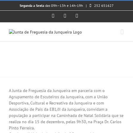
Skip
Segunda a Sexta
das 09h–13h e 14h-19h |
252 651627
to
content
Facebook
Instagram
YouTube
𝗖𝗔𝗠𝗜𝗡𝗛𝗔𝗗𝗔 𝗗𝗘 𝗡𝗔𝗧𝗔𝗟
𝗦𝗢𝗟𝗜𝗗𝗔́𝗥𝗜𝗔 – 𝟭𝟱 𝗗𝗘𝗭 |
𝟬𝟵𝗛𝟯𝟬
View
Larger
A Junta de Freguesia da Junqueira em parceria com o
Image
Agrupamento de Escuteiros da Junqueira, com a União
Desportiva, Cultural e Recreativa da Junqueira e com
Associação de Pais da EB1/JI da Junqueira, convidam a
população a participar na Caminhada de Natal Solidária que se
realiza no dia 15 de dezembro, pelas 9h30, na Praça Dr. Carlos
Pinto Ferreira.