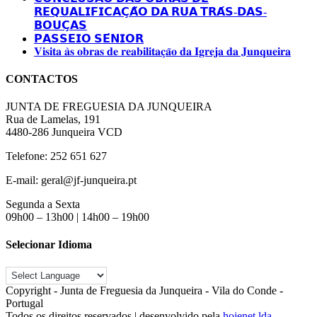
𝗥𝗘𝗤𝗨𝗔𝗟𝗜𝗙𝗜𝗖𝗔𝗖̧𝗔̃𝗢 𝗗𝗔 𝗥𝗨𝗔 𝗧𝗥𝗔́𝗦-𝗗𝗔𝗦-
𝗕𝗢𝗨𝗖̧𝗔𝗦
𝗣𝗔𝗦𝗦𝗘𝗜𝗢 𝗦𝗘́𝗡𝗜𝗢𝗥
𝐕𝐢𝐬𝐢𝐭𝐚 𝐚̀𝐬 𝐨𝐛𝐫𝐚𝐬 𝐝𝐞 𝐫𝐞𝐚𝐛𝐢𝐥𝐢𝐭𝐚𝐜̧𝐚̃𝐨 𝐝𝐚 𝐈𝐠𝐫𝐞𝐣𝐚 𝐝𝐚 𝐉𝐮𝐧𝐪𝐮𝐞𝐢𝐫𝐚
CONTACTOS
JUNTA DE FREGUESIA DA JUNQUEIRA
Rua de Lamelas, 191
4480-286 Junqueira VCD
Telefone: 252 651 627
E-mail: geral@jf-junqueira.pt
Segunda a Sexta
09h00 – 13h00 | 14h00 – 19h00
Selecionar Idioma
Copyright - Junta de Freguesia da Junqueira - Vila do Conde -
Portugal
Todos os direitos reservados | desenvolvido pela
hojenet.lda