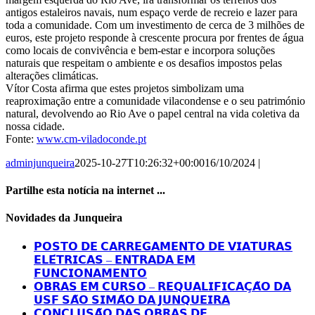
antigos estaleiros navais, num espaço verde de recreio e lazer para
toda a comunidade. Com um investimento de cerca de 3 milhões de
euros, este projeto responde à crescente procura por frentes de água
como locais de convivência e bem-estar e incorpora soluções
naturais que respeitam o ambiente e os desafios impostos pelas
alterações climáticas.
Vítor Costa afirma que estes projetos simbolizam uma
reaproximação entre a comunidade vilacondense e o seu património
natural, devolvendo ao Rio Ave o papel central na vida coletiva da
nossa cidade.
Fonte:
www.cm-viladoconde.pt
adminjunqueira
2025-10-27T10:26:32+00:00
16/10/2024
|
Partilhe esta notícia na internet ...
Facebook
X
LinkedIn
Tumblr
Pinterest
Email
Novidades da Junqueira
(necessário
mas
𝗣𝗢𝗦𝗧𝗢 𝗗𝗘 𝗖𝗔𝗥𝗥𝗘𝗚𝗔𝗠𝗘𝗡𝗧𝗢 𝗗𝗘 𝗩𝗜𝗔𝗧𝗨𝗥𝗔𝗦
não
𝗘𝗟𝗘́𝗧𝗥𝗜𝗖𝗔𝗦 – 𝗘𝗡𝗧𝗥𝗔𝗗𝗔 𝗘𝗠
publicado)
𝗙𝗨𝗡𝗖𝗜𝗢𝗡𝗔𝗠𝗘𝗡𝗧𝗢
𝗢𝗕𝗥𝗔𝗦 𝗘𝗠 𝗖𝗨𝗥𝗦𝗢 – 𝗥𝗘𝗤𝗨𝗔𝗟𝗜𝗙𝗜𝗖𝗔𝗖̧𝗔̃𝗢 𝗗𝗔
𝗨𝗦𝗙 𝗦𝗔̃𝗢 𝗦𝗜𝗠𝗔̃𝗢 𝗗𝗔 𝗝𝗨𝗡𝗤𝗨𝗘𝗜𝗥𝗔
𝗖𝗢𝗡𝗖𝗟𝗨𝗦𝗔̃𝗢 𝗗𝗔𝗦 𝗢𝗕𝗥𝗔𝗦 𝗗𝗘