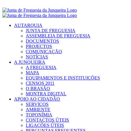
Skip
Segunda a Sexta
das 09h–13h e 14h-19h |
252 651627
to
Facebook
Instagram
YouTube
content
AUTARQUIA
JUNTA DE FREGUESIA
ASSEMBLEIA DE FREGUESIA
DOCUMENTOS
PROJECTOS
COMUNICAÇÃO
NOTÍCIAS
A JUNQUEIRA
A FREGUESIA
MAPA
EQUIPAMENTOS E INSTITUIÇÕES
CENSOS 2011
O BRASÃO
MONTRA DIGITAL
APOIO AO CIDADÃO
SERVIÇOS
AMBIENTE
TOPONÍMIA
CONTACTOS ÚTEIS
LIGAÇÕES ÚTEIS
PERGUNTAS FREQUENTES