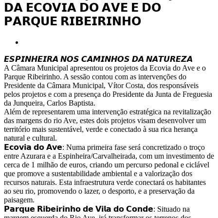
𝗗𝗔 𝗘𝗖𝗢𝗩𝗜𝗔 𝗗𝗢 𝗔𝗩𝗘 𝗘 𝗗𝗢
𝗣𝗔𝗥𝗤𝗨𝗘 𝗥𝗜𝗕𝗘𝗜𝗥𝗜𝗡𝗛𝗢
View
Larger
𝙀𝙎𝙋𝙄𝙉𝙃𝙀𝙄𝙍𝘼 𝙉𝙊𝙎 𝘾𝘼𝙈𝙄𝙉𝙃𝙊𝙎 𝘿𝘼 𝙉𝘼𝙏𝙐𝙍𝙀𝙕𝘼
Image
A Câmara Municipal apresentou os projetos da Ecovia do Ave e o
Parque Ribeirinho. A sessão contou com as intervenções do
Presidente da Câmara Municipal, Vítor Costa, dos responsáveis
pelos projetos e com a presença do Presidente da Junta de Freguesia
da Junqueira, Carlos Baptista.
Além de representarem uma intervenção estratégica na revitalização
das margens do rio Ave, estes dois projetos visam desenvolver um
território mais sustentável, verde e conectado à sua rica herança
natural e cultural.
𝗘𝗰𝗼𝘃𝗶𝗮 𝗱𝗼 𝗔𝘃𝗲: Numa primeira fase será concretizado o troço
entre Azurara e a Espinheira/Carvalheirada, com um investimento de
cerca de 1 milhão de euros, criando um percurso pedonal e ciclável
que promove a sustentabilidade ambiental e a valorização dos
recursos naturais. Esta infraestrutura verde conectará os habitantes
ao seu rio, promovendo o lazer, o desporto, e a preservação da
paisagem.
𝗣𝗮𝗿𝗾𝘂𝗲 𝗥𝗶𝗯𝗲𝗶𝗿𝗶𝗻𝗵𝗼 𝗱𝗲 𝗩𝗶𝗹𝗮 𝗱𝗼 𝗖𝗼𝗻𝗱𝗲: Situado na
margem esquerda do Rio Ave, irá transformar os terrenos dos